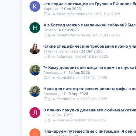
кто ездил с питомцем из Грузии в РФ через Л
Кирочка
2 Сен 2023
ViolettaPetrovna
31 Дек 2025
4
А в Ботсад можно с маленькой собакой? Был 
Никита
4 Сен 2023
ViolettaPetrovna
31 Дек 2025
8
Какие специфические требования нужно учи
Татьяна Колеснёва
24 Окт 2023
Aclandezi
19 Дек 2025
8
🐾 Кому доверить питомца на время отпуск
Александр Т
16 Апр 2025
Ksenia99
18 Сен 2025
2
Няни для питомцев: развенчиваем мифы о 
Александр Т
9 Апр 2025
Ksenia99
18 Сен 2025
2
В планах покупка домашнего любимца(котика
Lev
2 Сен 2023
Ksenia99
18 Сен 2025
3
Планируем путешествие с питомцем. Я сейча
S