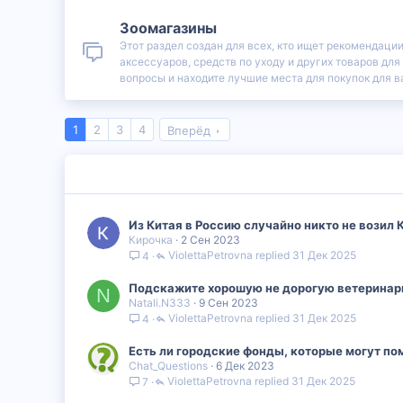
Зоомагазины
Этот раздел создан для всех, кто ищет рекомендаци
аксессуаров, средств по уходу и других товаров дл
вопросы и находите лучшие места для покупок для в
1
2
3
4
Вперёд
Из Китая в Россию случайно никто не возил 
Кирочка
2 Сен 2023
ViolettaPetrovna
31 Дек 2025
4
Подскажите хорошую не дорогую ветеринарну
N
Natali.N333
9 Сен 2023
ViolettaPetrovna
31 Дек 2025
4
Есть ли городские фонды, которые могут по
Chat_Questions
6 Дек 2023
ViolettaPetrovna
31 Дек 2025
7