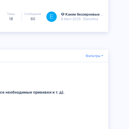
Темы
Сообщения
🐶 Какие беззерновые корма лучше всего подходят для собак? 🦴
E
18
60
8 Июл 2025
Elenohka
Фильтры
е необходимые прививки и т. д).