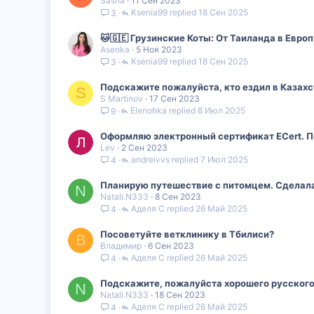
Sasha
11 Сен 2023
Ksenia99
18 Сен 2025
3
🐱🇬🇪 Грузинские Коты: От Таиланда в Европ
Asenka
5 Ноя 2023
Ksenia99
18 Сен 2025
3
Подскажите пожалуйста, кто ездил в Казахс
S
S Martinov
17 Сен 2023
Elenohka
8 Июл 2025
9
Оформляю электронный сертификат ECert. П
Lev
2 Сен 2023
andreivvs
7 Июл 2025
4
Планирую путешествие с питомцем. Сделала
N
Natali.N333
8 Сен 2023
Аделя С
26 Май 2025
4
Посоветуйте ветклинику в Тбилиси?
В
Владимир
6 Сен 2023
Аделя С
26 Май 2025
4
Подскажите, пожалуйста хорошего русского
N
Natali.N333
18 Сен 2023
Аделя С
26 Май 2025
4