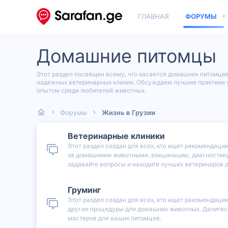
ГЛАВНАЯ
ФОРУМЫ
Домашние питомцы
Этот раздел посвящен всему, что касается домашних питомцев
надежных ветеринарных клиник. Обсуждаем лучшие практики у
опытом среди любителей животных.
Форумы
Жизнь в Грузии
Ветеринарные клиники
Этот раздел создан для всех, кто ищет рекомендац
за домашними животными, вакцинацию, диагностику 
задавайте вопросы и находите лучших ветеринаров 
Груминг
Этот раздел создан для всех, кто ищет рекомендаци
другие процедуры для домашних животных. Делитесь
мастеров для ваших питомцев.