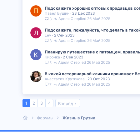
Подскажите хороших оптовых продавцов со
П
Павел Бушин
23 Дек 2023
Аделя С
26 Май 2025
3
Подскажите, пожалуйста, что делать в тако
Lev
2 Сен 2023
Аделя С
26 Май 2025
3
Планирую путешествие с питомцем. правильн
Кирочка
2 Сен 2023
Аделя С
26 Май 2025
5
В какой ветеринарной клиники принимает В
Анастасия Крутикова
20 Окт 2023
Аделя С
26 Май 2025
7
1
2
3
4
Вперёд
Форумы
Жизнь в Грузии