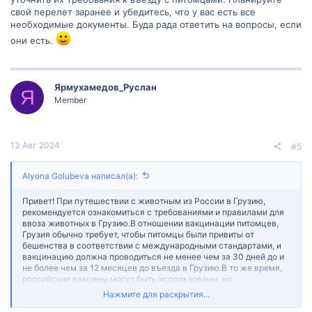
свой перелет заранее и убедитесь, что у вас есть все
необходимые документы. Буда рада ответить на вопросы, если
они есть.
Ярмухамедов_Руслан
Я
Member
13 Авг 2024
#5
Alyona Golubeva написал(а):
Привет! При путешествии с животным из России в Грузию,
рекомендуется ознакомиться с требованиями и правилами для
ввоза животных в Грузию.В отношении вакцинации питомцев,
Грузия обычно требует, чтобы питомцы были привиты от
бешенства в соответствии с международными стандартами, и
вакцинацию должна проводиться не менее чем за 30 дней до и
не более чем за 12 месяцев до въезда в Грузию.В то же время,
российские вакцины могут быть использованы, но
рекомендуется проверить, соответствуют ли они
Нажмите для раскрытия...
международным стандартам, а также требованиям Грузии.