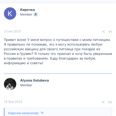
р
н
т
а
Кирочка
е
ч
Member
м
а
ы
л
а
2 Сен 2023
#1
Привет всем! У меня вопрос о путешествии с моим питомцем.
Я правильно ли понимаю, что я могу использовать любую
российскую вакцину для своего питомца при поездке из
России в Грузию? Я только что приехал и хочу быть уверенным
в правилах и требованиях. Буду благодарен за любую
информацию и советы!
Alyona Golubeva
Member
14 Янв 2024
#2
Кирочка написал(а):