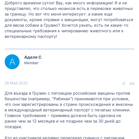
Важно, чтобы вакцины были произведены и сертифицированы в
Доброго времени суток! Вау, как много информации! Я и не
соответствии с международными стандартами, чтобы быть
представлял, что столько нюансов есть в перевозке животных
признанными и принятыми при въезде в другую страну.Лучше
за границу. Но вот что меня интересует: а какие еще
всего обратиться к официальным источникам, таким как
документы, кроме справки о вакцинации, могут потребоваться
посольства Грузии или ветеринарные службы, чтобы получить
точную информацию о требованиях к вакцинации питомцев для
для ввоза собаки в Грузию? Хочется узнать, есть ли какие-то
въезда в Грузию. Они смогут предоставить вам актуальные и
специальные требования к чипированию животного или к
подробные инструкции и рекомендации по этому вопросу.Также
ветеринарному паспорту!
рекомендуется обратиться к ветеринарному врачу и
проконсультироваться с ним относительно вакцинации и других
мер предосторожности перед путешествием с
питомцем.Надеюсь, это поможет вам лучше понять правила и
Аделя С
А
требования для въезда питомца в Грузию!
Member
26 Май 2025
#6
Для въезда в Грузию с питомцем российские вакцины против
бешенства (например, "Рабикан") принимаются при условии,
что они зарегистрированы в стране происхождения и внесены
в международный ветеринарный паспорт с печатью клиники.
Главное требование – прививка должна быть сделана не
ранее чем за 12 месяцев и не позднее чем за 30 дней до
поездки.
Кто из участников недавно пересекал границу с питомцем,