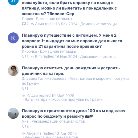
пожалуйста, если брать справку на выезд в
пятницу, можно ли вылетать в понедельник с
животным? Тбилиси-Сер
Ларик
Домашние питомцы
Алин
6 Дек 2024
Домашние питомцы
7
Планирую путешествие с питомцем. У меня 2
вопроса: 1- выдадут ли мне справки для вылета
ровно в 21 карантина после прививки?
Кирочка
Домашние питомцы
Kim
16 Ноя 2024
Домашние питомцы
5
Планирую отметить день рождения и устроить
девичник на катере.
Эльвина Галимарданова
Яхты, катера и морские прогулки
по Грузии
1
Илдар
10 Май 2025
Яхты, катера и морские прогулки по Грузии
Планирую строительство дома 100 кв м под ключ:
вопрос по бюджету и ремонту 🏡💸
Яна
Рекомендации специалистов
3
Angelina
13 Авг 2024
Рекомендации специалистов