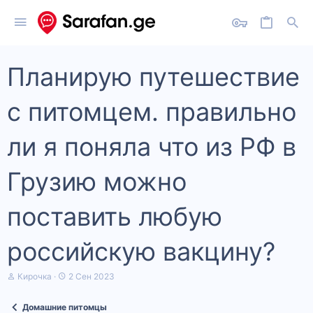
Планирую путешествие
с питомцем. правильно
ли я поняла что из РФ в
Грузию можно
поставить любую
российскую вакцину?
А
Д
Кирочка
2 Сен 2023
в
а
т
т
Домашние питомцы
о
а