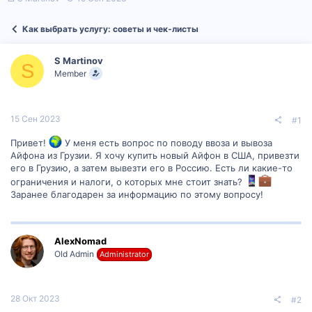
в
а
т
т
Как выбрать услугу: советы и чек‑листы
о
а
р
н
т
а
S Martinov
е
ч
S
Member
м
а
ы
л
а
15 Сен 2023
#1
Привет!
У меня есть вопрос по поводу ввоза и вывоза
Айфона из Грузии. Я хочу купить новый Айфон в США, привезти
его в Грузию, а затем вывезти его в Россию. Есть ли какие-то
ограничения и налоги, о которых мне стоит знать?
Заранее благодарен за информацию по этому вопросу!
AlexNomad
Old Admin
Administrator
28 Окт 2023
#2