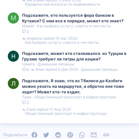
Ангелина
15 Июн 2024
Юридические вопросы по недвижимости
Подскажите, кто пользуется фора банком в
М
Кутаиси? С ним все в порядке, может кто знает?
Мария
Как выбрать услугу: советы и чек‑листы
2
Angelina
10 Авг 2024
Как выбрать услугу: советы и чек‑листы
Подскажите, может кто сталкивался. из Турции в
Грузию требуют ли титры для кошки?
Никита
Домашние питомцы
Алин
6 Дек 2024
Домашние питомцы
6
Подскажите, Я знаю, что из Тбилиси до Казбеги
можно уехать на маршрутке, а обратно они тоже
ходят? Может кто-то ездил.
Лари
Общественный транспорт и инфраструктура
2
Danil
17 Апр 2025
Общественный транспорт и инфраструктура
Facebook
Twitter
Reddit
Pinterest
WhatsApp
Электронная почта
Ссылка
Поделиться: