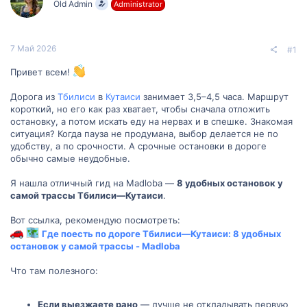
Old Admin
Administrator
м
а
ы
л
а
7 Май 2026
#1
Привет всем!
Дорога из
Тбилиси
в
Кутаиси
занимает 3,5–4,5 часа. Маршрут
короткий, но его как раз хватает, чтобы сначала отложить
остановку, а потом искать еду на нервах и в спешке. Знакомая
ситуация? Когда пауза не продумана, выбор делается не по
удобству, а по срочности. А срочные остановки в дороге
обычно самые неудобные.
Я нашла отличный гид на Madloba —
8 удобных остановок у
самой трассы Тбилиси—Кутаиси
.
Вот ссылка, рекомендую посмотреть:
Где поесть по дороге Тбилиси—Кутаиси: 8 удобных
остановок у самой трассы - Madloba
Что там полезного:
Если выезжаете рано
— лучше не откладывать первую