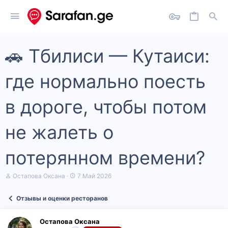
🚗 Тбилиси — Кутаиси:
где нормально поесть
в дороге, чтобы потом
не жалеть о
потерянном времени?
А
Д
Остапова Оксана
7 Май 2026
в
а
т
т
Отзывы и оценки ресторанов
о
а
р
н
т
а
Остапова Оксана
е
ч