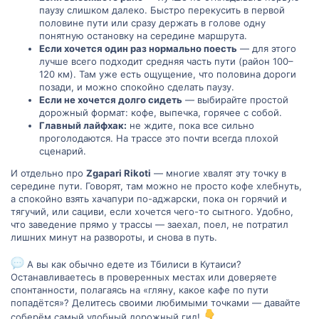
паузу слишком далеко. Быстро перекусить в первой
половине пути или сразу держать в голове одну
понятную остановку на середине маршрута.
Если хочется один раз нормально поесть
— для этого
лучше всего подходит средняя часть пути (район 100–
120 км). Там уже есть ощущение, что половина дороги
позади, и можно спокойно сделать паузу.
Если не хочется долго сидеть
— выбирайте простой
дорожный формат: кофе, выпечка, горячее с собой.
Главный лайфхак:
не ждите, пока все сильно
проголодаются. На трассе это почти всегда плохой
сценарий.
И отдельно про
Zgapari Rikoti
— многие хвалят эту точку в
середине пути. Говорят, там можно не просто кофе хлебнуть,
а спокойно взять хачапури по-аджарски, пока он горячий и
тягучий, или сациви, если хочется чего-то сытного. Удобно,
что заведение прямо у трассы — заехал, поел, не потратил
лишних минут на развороты, и снова в путь.
А вы как обычно едете из Тбилиси в Кутаиси?
Останавливаетесь в проверенных местах или доверяете
спонтанности, полагаясь на «гляну, какое кафе по пути
попадётся»? Делитесь своими любимыми точками — давайте
соберём самый удобный дорожный гид!