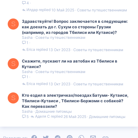
4
Илдар
10 Май 2025
Советы путешественникам
Здравствуйте! Вопрос заключается в следующем:
S
как доехать до г. Сухум со стороны Грузии
(например, из городов Тбилиси или Кутаиси)?
Sasha
Советы путешественникам
1
Erica
13 Окт 2023
Советы путешественникам
Скажите, пускают ли на автобан из Тбилиси в
S
Кутаиси?
Sasha
Советы путешественникам
1
Erica
13 Окт 2023
Советы путешественникам
Кто ездил в электричках/поездах Батуми- Кутаиси,
S
Тбилиси-Кутаиси , Тбилиси-Боржоми с собакой?
Как перевозили?
Sasha
Домашние питомцы
Аделя С
26 Май 2025
Домашние питомцы
5
Facebook
Twitter
Reddit
Pinterest
WhatsApp
Электронная почта
Ссылка
Поделиться: