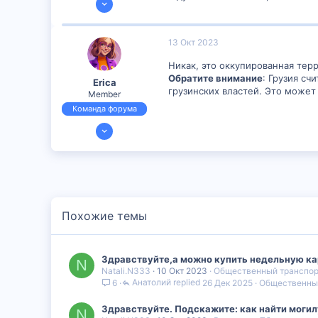
150
6
13 Окт 2023
16
Никак, это оккупированная тер
Обратите внимание
: Грузия сч
Erica
грузинских властей. Это может
Member
Команда форума
23 Июн 2023
609
8
18
Похожие темы
Здравствуйте,а можно купить недельную ка
N
Natali.N333
10 Окт 2023
Общественный транспор
Анатолий
26 Дек 2025
Общественный
6
Здравствуйте. Подскажите: как найти могил
N