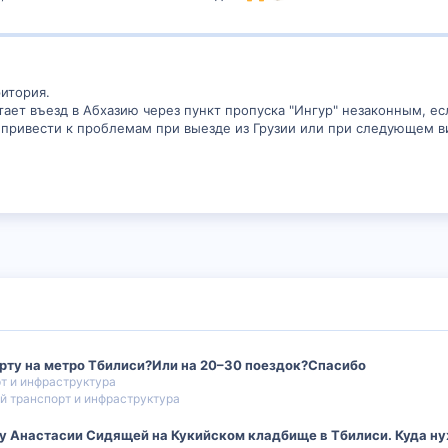
ритория.
итает въезд в Абхазию через пункт пропуска "Ингур" незаконным, 
 привести к проблемам при выезде из Грузии или при следующем ви
рту на метро Тбилиси?Или на 20–30 поездок?Спасибо
т и инфраструктура
 транспорт и инфраструктура
у Анастасии Сидящей на Кукийском кладбище в Тбилиси. Куда ну