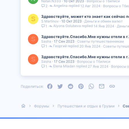
Natali.N333
10 Окт 2023
Вопросы о Тбилиси
Angelina
12 Авг 2024
Вопросы о Тби
2
Здравствуйте, может кто знает как сейчас п
S
S Martinov
10 Окт 2023
Деньги и обмен валют
Alyona Golubeva
14 Янв 2024
Деньги
1
Здравствуйте.Спасибо.Мне нужны отели в г
S
Sasha
17 Сен 2023
Советы путешественникам
Георгий
20 Янв 2024
Советы путеш
1
Здравствуйте.Спасибо.Мне нужны отели в г
S
Sasha
17 Сен 2023
Вопросы о Тбилиси
Elena Mladan
27 Янв 2024
Вопросы о
1
Facebook
Twitter
Reddit
Pinterest
WhatsApp
Электронная
Ссылка
Поделиться:
Форумы
Путешествия и отдых в Грузии
Со