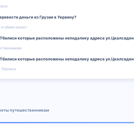
лиси
еревести деньги из Грузии в Украину?
 и обмен валют
.Тбилиси которые расположены неподалеку адреса ул.Цкалсадени
ественникам
.Тбилиси которые расположены неподалеку адреса ул.Цкалсадени
 Тбилиси
 почта
веты путешественникам