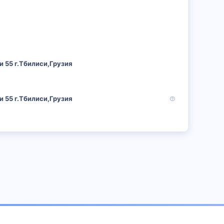
о
п
р
о
с
 55 г.Тбилиси,Грузия
В
 55 г.Тбилиси,Грузия
о
п
р
о
с