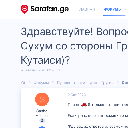
ГЛАВНАЯ
ФОРУМЫ
Здравствуйте! Вопро
Сухум со стороны Гр
Кутаиси)?
А
Д
Sasha
9 Окт 2023
в
а
т
т
Форумы
Путешествия и отдых в Грузии
Со
о
а
р
н
т
а
9 Окт 2023
S
е
ч
м
а
Привет
Я только что приехал
ы
л
Sasha
а
Если у вас есть информация о м
Member
Жду ваших ответов и, возможно
6 Сен 2023