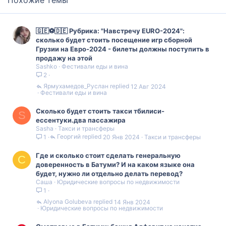
🇬🇪⚽️🇩🇪 Рубрика: "Навстречу EURO-2024":
сколько будет стоить посещение игр сборной
Грузии на Евро-2024 - билеты должны поступить в
продажу на этой
Sashko
Фестивали еды и вина
2
Ярмухамедов_Руслан
12 Авг 2024
Фестивали еды и вина
Сколько будет стоить такси тбилиси-
S
ессентуки.два пассажира
Sasha
Такси и трансферы
Георгий
20 Янв 2024
Такси и трансферы
1
Где и сколько стоит сделать генеральную
С
доверенность в Батуми? И на каком языке она
будет, нужно ли отдельно делать перевод?
Саша
Юридические вопросы по недвижимости
1
Alyona Golubeva
14 Янв 2024
Юридические вопросы по недвижимости