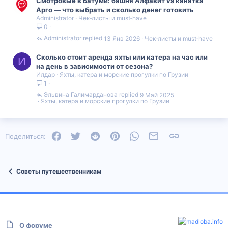
Смотровые в Батуми: башня Алфавит vs канатка
Арго — что выбрать и сколько денег готовить
Administrator
Чек‑листы и must‑have
0
Administrator
13 Янв 2026
Чек‑листы и must‑have
Сколько стоит аренда яхты или катера на час или
И
на день в зависимости от сезона?
Илдар
Яхты, катера и морские прогулки по Грузии
1
Эльвина Галимарданова
9 Май 2025
Яхты, катера и морские прогулки по Грузии
Facebook
Twitter
Reddit
Pinterest
WhatsApp
Электронная почта
Ссылка
Поделиться:
Советы путешественникам
О форуме