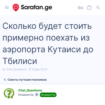
Сколько будет стоить
примерно поехать из
аэропорта Кутаиси до
Тбилиси
А
Д
Chat_Questions
6 Дек 2023
в
а
т
т
Советы путешественникам
о
а
р
н
т
а
Chat_Questions
е
ч
Модератор
Модератор
м
а
ы
л
а