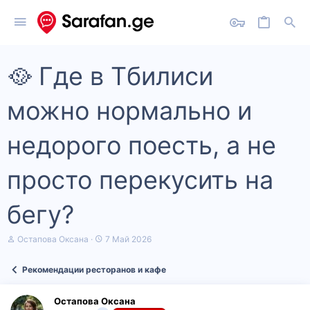
🥘 Где в Тбилиси
можно нормально и
недорого поесть, а не
просто перекусить на
бегу?
А
Д
Остапова Оксана
7 Май 2026
в
а
т
т
Рекомендации ресторанов и кафе
о
а
р
н
т
а
Остапова Оксана
е
ч