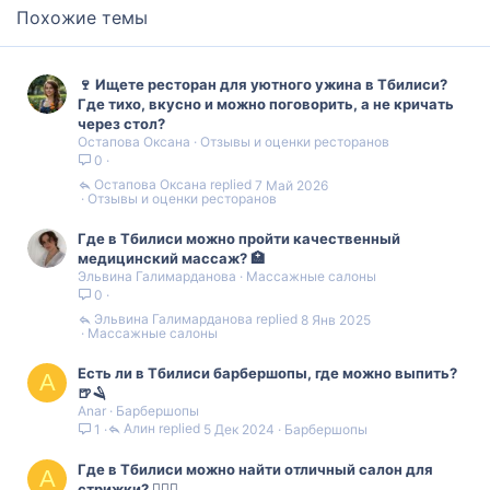
Похожие темы
🍷 Ищете ресторан для уютного ужина в Тбилиси?
Где тихо, вкусно и можно поговорить, а не кричать
через стол?
Остапова Оксана
Отзывы и оценки ресторанов
0
Остапова Оксана
7 Май 2026
Отзывы и оценки ресторанов
Где в Тбилиси можно пройти качественный
медицинский массаж? 🏥
Эльвина Галимарданова
Массажные салоны
0
Эльвина Галимарданова
8 Янв 2025
Массажные салоны
Есть ли в Тбилиси барбершопы, где можно выпить?
A
🍺🪒
Anar
Барбершопы
Алин
5 Дек 2024
Барбершопы
1
Где в Тбилиси можно найти отличный салон для
A
стрижки? 💇‍♀️✨