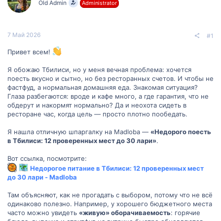
Old Admin
Administrator
м
а
ы
л
а
7 Май 2026
#1
Привет всем!
Я обожаю Тбилиси, но у меня вечная проблема: хочется
поесть вкусно и сытно, но без ресторанных счетов. И чтобы не
фастфуд, а нормальная домашняя еда. Знакомая ситуация?
Глаза разбегаются: вроде и кафе много, а где гарантия, что не
обдерут и накормят нормально? Да и неохота сидеть в
ресторане час, когда цель — просто плотно пообедать.
Я нашла отличную шпаргалку на Madloba —
«Недорого поесть
в Тбилиси: 12 проверенных мест до 30 лари»
.
Вот ссылка, посмотрите:
Недорогое питание в Тбилиси: 12 проверенных мест
до 30 лари - Madloba
Там объясняют, как не прогадать с выбором, потому что не всё
одинаково полезно. Например, у хорошего бюджетного места
часто можно увидеть
«живую» оборачиваемость
: горячие