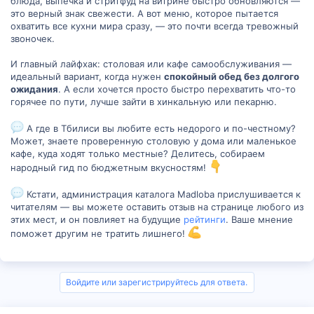
блюда, выпечка и стритфуд на витрине быстро обновляются —
это верный знак свежести. А вот меню, которое пытается
охватить все кухни мира сразу, — это почти всегда тревожный
звоночек.
И главный лайфхак: столовая или кафе самообслуживания —
идеальный вариант, когда нужен
спокойный обед без долгого
ожидания
. А если хочется просто быстро перехватить что-то
горячее по пути, лучше зайти в хинкальную или пекарню.
А где в Тбилиси вы любите есть недорого и по-честному?
Может, знаете проверенную столовую у дома или маленькое
кафе, куда ходят только местные? Делитесь, собираем
народный гид по бюджетным вкусностям!
Кстати, администрация каталога Madloba прислушивается к
читателям — вы можете оставить отзыв на странице любого из
этих мест, и он повлияет на будущие
рейтинги
. Ваше мнение
поможет другим не тратить лишнего!
Войдите или зарегистрируйтесь для ответа.