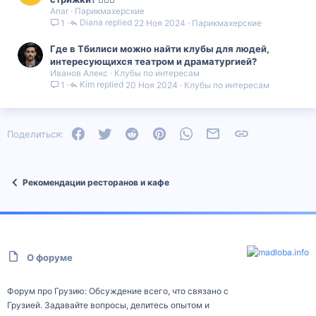
Anar
Парикмахерские
Diana
22 Ноя 2024
Парикмахерские
1
Где в Тбилиси можно найти клубы для людей,
интересующихся театром и драматургией?
Иванов Алекс
Клубы по интересам
Kim
20 Ноя 2024
Клубы по интересам
1
Facebook
Twitter
Reddit
Pinterest
WhatsApp
Электронная почта
Ссылка
Поделиться:
Рекомендации ресторанов и кафе
О форуме
Форум про Грузию: Обсуждение всего, что связано с
Грузией. Задавайте вопросы, делитесь опытом и