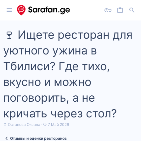
🍷 Ищете ресторан для
уютного ужина в
Тбилиси? Где тихо,
вкусно и можно
поговорить, а не
кричать через стол?
А
Д
Остапова Оксана
7 Май 2026
в
а
т
т
Отзывы и оценки ресторанов
о
а