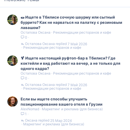
🌯 Ищете в Тбилиси сочную шаурму или сытный
буррито? Как не нарваться на палатку с резиновым
лавашом?
Остапова Оксана
Рекомендации ресторанов и кафе
0
Остапова Оксана
7 Май 2026
Рекомендации ресторанов и кафе
🍹 Ищете настоящий руфтоп-бар в Тбилиси? Где
коктейли и вид работают на вечер, а не только для
одного кадра?
Остапова Оксана
Рекомендации ресторанов и кафе
0
Остапова Оксана
7 Май 2026
Рекомендации ресторанов и кафе
Если вы ищете способы улучшить
позиционирование вашего отеля в Грузии
AlexNomad
Маркетинг и реклама (для бизнеса)
1
Оксана
25 Мар 2024
Маркетинг и реклама (для бизнеса)