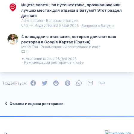
Ищете советы по путешествию, проживанию или
лучших местах для отдыха в Батуми? Этот раздел
для вас
Administrator
Вопросы о Батуми
Илдар
9 Май 2025
Вопросы о Батуми
3
4 площадки с отзывами, которые двигают ваш
ресторан в Google Картах (Грузия)
Maria Tod
Рекомендации ресторанов и кафе
1
Анатолий
26 Дек 2025
Рекомендации ресторанов и кафе
Facebook
Twitter
Reddit
Pinterest
WhatsApp
Электронная почта
Ссылка
Поделиться:
Отзывы и оценки ресторанов