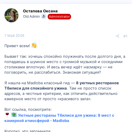
р
н
т
а
Остапова Оксана
е
ч
Old Admin
Administrator
м
а
ы
л
а
7 Май 2026
#1
Привет всем!
Бывает так: хочешь спокойно поужинать после долгого дня, а
попадаешь в шумное место с громкой музыкой и соседними
столиками вплотную. И весь вечер идёт насмарку — не
поговорить, не расслабиться. Знакомая ситуация?
Я нашла на Madloba классный гид —
8 уютных ресторанов
Тбилиси для спокойного ужина
. Там не просто список
адресов, а честные критерии, как отличить действительно
камерное место от просто «красивого зала».
Вот ссылка, посмотрите:
Уютные рестораны Тбилиси для ужина: 8 мест с
камерной атмосферой - Madloba
Коротко, что запомнила: