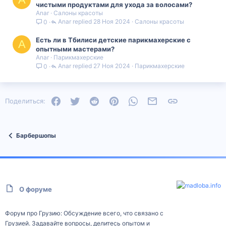
чистыми продуктами для ухода за волосами?
Anar
Салоны красоты
Anar
28 Ноя 2024
Салоны красоты
0
Есть ли в Тбилиси детские парикмахерские с
A
опытными мастерами?
Anar
Парикмахерские
Anar
27 Ноя 2024
Парикмахерские
0
Facebook
Twitter
Reddit
Pinterest
WhatsApp
Электронная почта
Ссылка
Поделиться:
Барбершопы
О форуме
Форум про Грузию: Обсуждение всего, что связано с
Грузией. Задавайте вопросы, делитесь опытом и