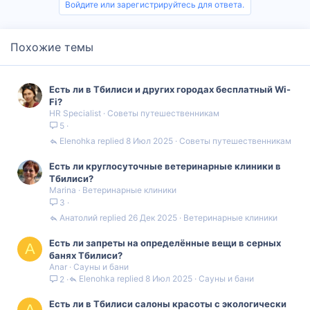
Войдите или зарегистрируйтесь для ответа.
Похожие темы
Есть ли в Тбилиси и других городах бесплатный Wi-
Fi?
HR Specialist
Советы путешественникам
5
Elenohka
8 Июл 2025
Советы путешественникам
Есть ли круглосуточные ветеринарные клиники в
Тбилиси?
Marina
Ветеринарные клиники
3
Анатолий
26 Дек 2025
Ветеринарные клиники
Есть ли запреты на определённые вещи в серных
A
банях Тбилиси?
Anar
Сауны и бани
Elenohka
8 Июл 2025
Сауны и бани
2
Есть ли в Тбилиси салоны красоты с экологически
A