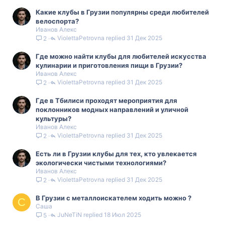
Какие клубы в Грузии популярны среди любителей
велоспорта?
Иванов Алекс
ViolettaPetrovna
31 Дек 2025
2
Где можно найти клубы для любителей искусства
кулинарии и приготовления пищи в Грузии?
Иванов Алекс
ViolettaPetrovna
31 Дек 2025
2
Где в Тбилиси проходят мероприятия для
поклонников модных направлений и уличной
культуры?
Иванов Алекс
ViolettaPetrovna
31 Дек 2025
2
Есть ли в Грузии клубы для тех, кто увлекается
экологически чистыми технологиями?
Иванов Алекс
ViolettaPetrovna
31 Дек 2025
2
В Грузии с металлоискателем ходить можно ?
С
Саша
JuNeTiN
18 Июл 2025
5