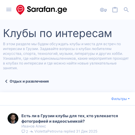
Клубы по интересам
В этом разделе мы будем обсуждать клубы и места для встреч по
интересам в Грузии. Задавайте вопросы о клубах любителям
искусства, спорта, технологий, музыки, литературы и других хобби.
Узнавайте, где найти единомышленников, какие мероприятия проходят
в клубах по интересам и где можно найти новые увлекательные
занятия.
Отдых и развлечения
Фильтры
Есть ли в Грузии клубы для тех, кто увлекается
фотографией и видеосъемкой?
Иванов Алекс
ViolettaPetrovna
31 Дек 2025
2