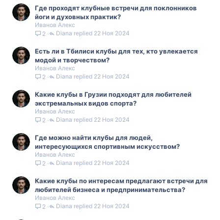
Где проходят клубные встречи для поклонников
йоги и духовных практик?
Иванов Алекс
Diana
22 Ноя 2024
2
Есть ли в Тбилиси клубы для тех, кто увлекается
модой и творчеством?
Иванов Алекс
Diana
22 Ноя 2024
2
Какие клубы в Грузии подходят для любителей
экстремальных видов спорта?
Иванов Алекс
Diana
22 Ноя 2024
2
Где можно найти клубы для людей,
интересующихся спортивным искусством?
Иванов Алекс
Diana
22 Ноя 2024
2
Какие клубы по интересам предлагают встречи для
любителей бизнеса и предпринимательства?
Иванов Алекс
Diana
22 Ноя 2024
2