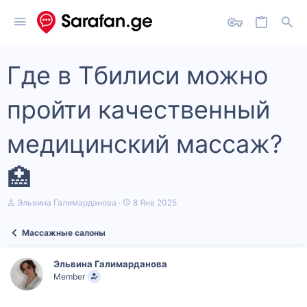
Где в Тбилиси можно
пройти качественный
медицинский массаж?
🏥
А
Д
Эльвина Галимарданова
8 Янв 2025
в
а
т
т
Массажные салоны
о
а
р
н
т
а
Эльвина Галимарданова
е
ч
Member
м
а
ы
л
а