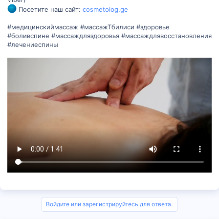
Посетите наш сайт:
cosmetolog.ge
#медицинскиймассаж #массажТбилиси #здоровье
#боливспине #массаждляздоровья #массаждлявосстановления
#лечениеспины
Войдите или зарегистрируйтесь для ответа.