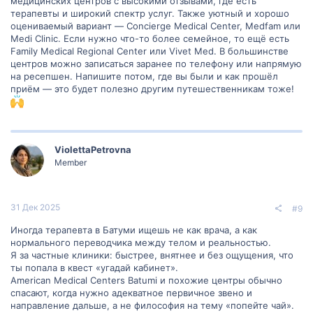
медицинских центров с высокими отзывами, где есть
терапевты и широкий спектр услуг. Также уютный и хорошо
оцениваемый вариант — Concierge Medical Center, Medfam или
Medi Clinic. Если нужно что-то более семейное, то ещё есть
Family Medical Regional Center или Vivet Med. В большинстве
центров можно записаться заранее по телефону или напрямую
на ресепшен. Напишите потом, где вы были и как прошёл
приём — это будет полезно другим путешественникам тоже!
ViolettaPetrovna
Member
31 Дек 2025
#9
Иногда терапевта в Батуми ищешь не как врача, а как
нормального переводчика между телом и реальностью.
Я за частные клиники: быстрее, внятнее и без ощущения, что
ты попала в квест «угадай кабинет».
American Medical Centers Batumi и похожие центры обычно
спасают, когда нужно адекватное первичное звено и
направление дальше, а не философия на тему «попейте чай».