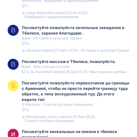
AlexNomad
Медицина и здравоохранение
1
Volga.Belaruska
8 Сен 2024
Медицина и здравоохранение
Посоветуйте пожалуйста халяльные заведения в
В
Тбилиси, заранее благодарю .
Варя
История и культура Грузии
6
taksama
23 Июл 2024
История и культура Грузии
Посоветуйте массаж в Тбилиси, пожалуйста.
В
Варя
Массажные салоны
Анатолий
26 Дек 2025
Массажные салоны
4
Посоветуйте пожалуйста перевозчиков до границы
S
с Арменией, чтобы не просто перейти границу туда
обратно, а типа экскурсионный тур. До этого
видела так
S Martinov
Советы путешественникам
2
Михайлова_Ольга
23 Янв 2024
Советы путешественникам
Посоветуйте хинкальные на пекини в тбилиси