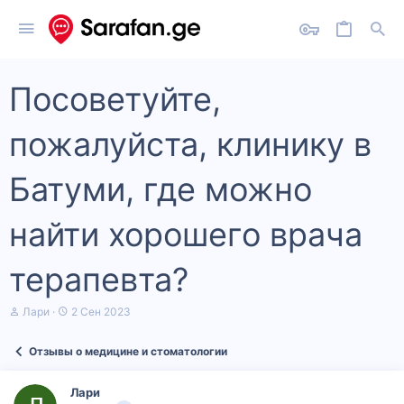
Посоветуйте,
пожалуйста, клинику в
Батуми, где можно
найти хорошего врача
терапевта?
А
Д
Лари
2 Сен 2023
в
а
т
т
Отзывы о медицине и стоматологии
о
а
р
н
т
а
Лари
е
ч