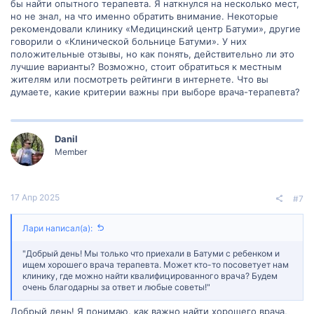
медицинский центр для получения информации о
бы найти опытного терапевта. Я наткнулся на несколько мест,
рекомендованных врачах терапевта.
но не знал, на что именно обратить внимание. Некоторые
рекомендовали клинику «Медицинский центр Батуми», другие
говорили о «Клинической больнице Батуми». У них
положительные отзывы, но как понять, действительно ли это
лучшие варианты? Возможно, стоит обратиться к местным
жителям или посмотреть рейтинги в интернете. Что вы
думаете, какие критерии важны при выборе врача-терапевта?
Danil
Member
17 Апр 2025
#7
Лари написал(а):
"Добрый день! Мы только что приехали в Батуми с ребенком и
ищем хорошего врача терапевта. Может кто-то посоветует нам
клинику, где можно найти квалифицированного врача? Будем
очень благодарны за ответ и любые советы!"
Добрый день! Я понимаю, как важно найти хорошего врача,