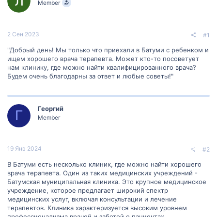
Member
м
а
ы
л
а
2 Сен 2023
#1
"Добрый день! Мы только что приехали в Батуми с ребенком и
ищем хорошего врача терапевта. Может кто-то посоветует
нам клинику, где можно найти квалифицированного врача?
Будем очень благодарны за ответ и любые советы!"
Георгий
Г
Member
19 Янв 2024
#2
В Батуми есть несколько клиник, где можно найти хорошего
врача терапевта. Один из таких медицинских учреждений -
Батумская муниципальная клиника. Это крупное медицинское
учреждение, которое предлагает широкий спектр
медицинских услуг, включая консультации и лечение
терапевтов. Клиника характеризуется высоким уровнем
профессионализма врачей и заботой о пациентах.