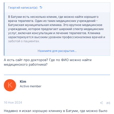
Георгий написал(а):
В Батуми есть несколько клиник, где можно найти хорошего
врача терапевта. Один из таких медицинских учреждений -
Батумская муниципальная клиника. Это крупное медицинское
учреждение, которое предлагает широкий спектр медицинских
услуг, включая консультации и лечение терапевтов. Клиника
характеризуется высоким уровнем профессионализма врачей и
заботой о пациентах.
Еще один вариант - Клиника "Евромедик". Она известна своим
Нажмите для раскрытия...
опытным персоналом и современным оборудованием. Клиника
специализируется на различных областях медицины, включая
А есть сайт про докторов? Где по ФИО можно найти
терапию. Врачи этой клиники обладают высокой квалификацией
медицинского работника?
и обеспечивают качественные медицинские услуги.
Также стоит обратить внимание на Международную клинику
Читаури-42. Она предоставляет широкий спектр
Kim
специализированных медицинских услуг, включая терапию.
K
Врачи этой клиники имеют богатый опыт и знания в области
Active member
внутренних заболеваний.
В любом случае, перед выбором клиники и врача,
рекомендуется ознакомиться с отзывами пациентов, а также
16 Ноя 2024
#6
обратиться к рекомендациям от знакомых или местных жителей.
Также можно обратиться в местную поликлинику или
Недавно я искал хорошую клинику в Батуми, где можно было