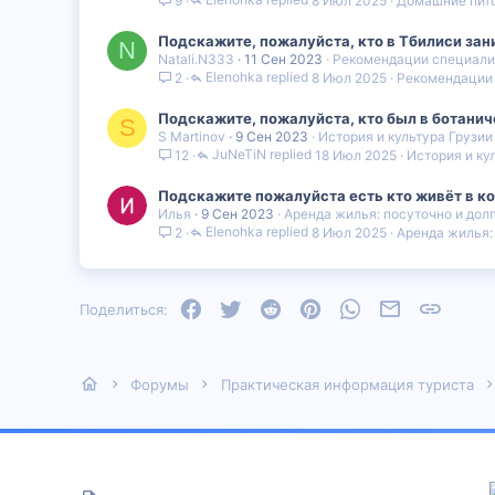
8 Июл 2025
Домашние пит
9
Подскажите, пожалуйста, кто в Тбилиси зан
N
Natali.N333
11 Сен 2023
Рекомендации специали
Elenohka
8 Июл 2025
Рекомендации
2
Подскажите, пожалуйста, кто был в ботаниче
S
S Martinov
9 Сен 2023
История и культура Грузии
JuNeTiN
18 Июл 2025
История и ку
12
Подскажите пожалуйста есть кто живёт в ко
Илья
9 Сен 2023
Аренда жилья: посуточно и дол
Elenohka
8 Июл 2025
Аренда жилья:
2
Facebook
Twitter
Reddit
Pinterest
WhatsApp
Электронная
Ссылка
Поделиться:
Форумы
Практическая информация туриста