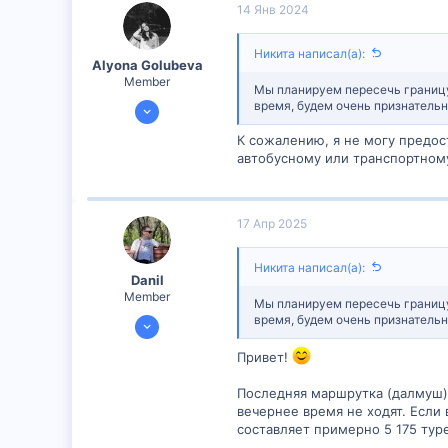
14 Янв 2024
6
Никита написал(а):
Alyona Golubeva
Member
Мы планируем пересечь границу 
11 Янв 2024
время, будем очень признатель
390
К сожалению, я не могу предос
15
автобусному или транспортному
18
17 Апр 2025
Никита написал(а):
Danil
Member
Мы планируем пересечь границу 
13 Апр 2025
время, будем очень признатель
299
Привет!
0
Последняя маршрутка (далмуш) 
16
вечернее время не ходят. Если
составляет примерно 5 175 туре