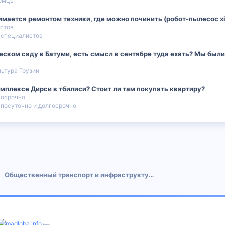
омцы
имается ремонтом техники, где можно починить (робот-пылесос x
стов
 специалистов
ском саду в Батуми, есть смысл в сентябре туда ехать? Мы были 
льтура Грузии
мплексе Дирси в тбилиси? Стоит ли там покупать квартиру?
госрочно
 посуточно и долгосрочно
 почта
Общественный транспорт и инфраструктура