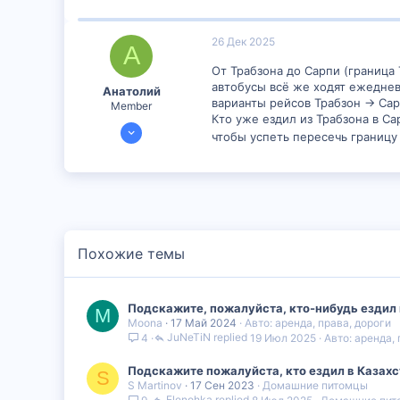
26 Дек 2025
А
От Трабзона до Сарпи (граница
автобусы всё же ходят ежеднев
Анатолий
варианты рейсов Трабзон → Сар
Member
Кто уже ездил из Трабзона в С
21 Дек 2025
чтобы успеть пересечь границу
497
0
16
Похожие темы
Подскажите, пожалуйста, кто-нибудь ездил н
M
Moona
17 Май 2024
Авто: аренда, права, дороги
JuNeTiN
19 Июл 2025
Авто: аренда,
4
Подскажите пожалуйста, кто ездил в Казахс
S
S Martinov
17 Сен 2023
Домашние питомцы
Elenohka