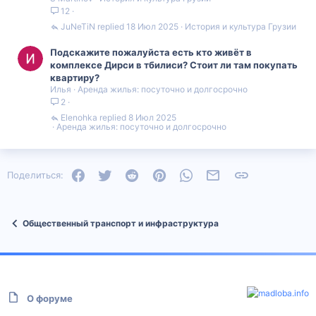
12
JuNeTiN
18 Июл 2025
История и культура Грузии
Подскажите пожалуйста есть кто живёт в
комплексе Дирси в тбилиси? Стоит ли там покупать
квартиру?
Илья
Аренда жилья: посуточно и долгосрочно
2
Elenohka
8 Июл 2025
Аренда жилья: посуточно и долгосрочно
Facebook
Twitter
Reddit
Pinterest
WhatsApp
Электронная почта
Ссылка
Поделиться:
Общественный транспорт и инфраструктура
О форуме