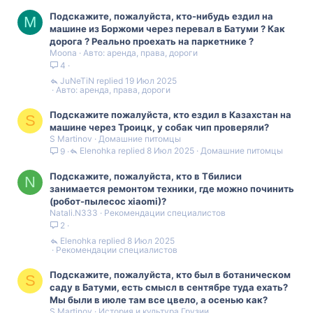
Подскажите, пожалуйста, кто-нибудь ездил на
M
машине из Боржоми через перевал в Батуми ? Как
дорога ? Реально проехать на паркетнике ?
Moona
Авто: аренда, права, дороги
4
JuNeTiN
19 Июл 2025
Авто: аренда, права, дороги
Подскажите пожалуйста, кто ездил в Казахстан на
S
машине через Троицк, у собак чип проверяли?
S Martinov
Домашние питомцы
Elenohka
8 Июл 2025
Домашние питомцы
9
Подскажите, пожалуйста, кто в Тбилиси
N
занимается ремонтом техники, где можно починить
(робот-пылесос xiaomi)?
Natali.N333
Рекомендации специалистов
2
Elenohka
8 Июл 2025
Рекомендации специалистов
Подскажите, пожалуйста, кто был в ботаническом
S
саду в Батуми, есть смысл в сентябре туда ехать?
Мы были в июле там все цвело, а осенью как?
S Martinov
История и культура Грузии