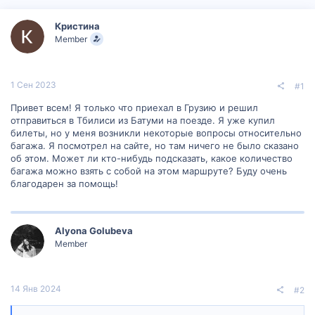
р
н
т
а
Кристина
е
ч
Member
м
а
ы
л
а
1 Сен 2023
#1
Привет всем! Я только что приехал в Грузию и решил
отправиться в Тбилиси из Батуми на поезде. Я уже купил
билеты, но у меня возникли некоторые вопросы относительно
багажа. Я посмотрел на сайте, но там ничего не было сказано
об этом. Может ли кто-нибудь подсказать, какое количество
багажа можно взять с собой на этом маршруте? Буду очень
благодарен за помощь!
Alyona Golubeva
Member
14 Янв 2024
#2