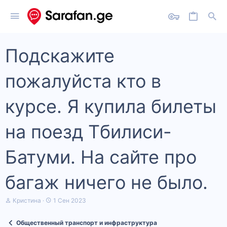
Подскажите
пожалуйста кто в
курсе. Я купила билеты
на поезд Тбилиси-
Батуми. На сайте про
багаж ничего не было.
А
Д
Кристина
1 Сен 2023
в
а
т
т
Общественный транспорт и инфраструктура
о
а