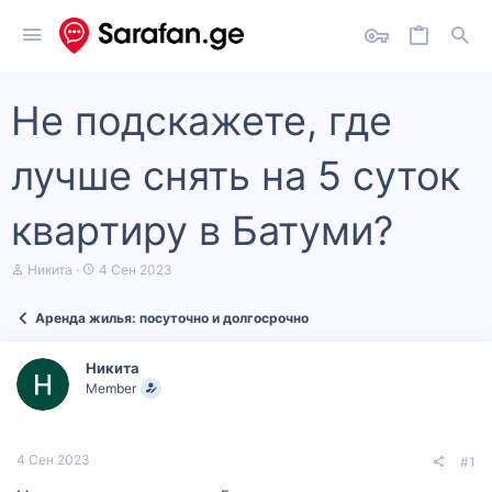
Не подскажете, где
лучше снять на 5 суток
квартиру в Батуми?
А
Д
Никита
4 Сен 2023
в
а
т
т
Аренда жилья: посуточно и долгосрочно
о
а
р
н
т
а
Никита
е
ч
Member
м
а
ы
л
а
4 Сен 2023
#1