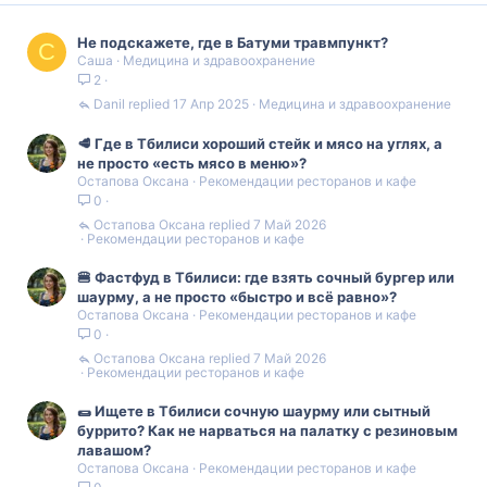
Не подскажете, где в Батуми травмпункт?
С
Саша
Медицина и здравоохранение
2
Danil
17 Апр 2025
Медицина и здравоохранение
🥩 Где в Тбилиси хороший стейк и мясо на углях, а
не просто «есть мясо в меню»?
Остапова Оксана
Рекомендации ресторанов и кафе
0
Остапова Оксана
7 Май 2026
Рекомендации ресторанов и кафе
🍔 Фастфуд в Тбилиси: где взять сочный бургер или
шаурму, а не просто «быстро и всё равно»?
Остапова Оксана
Рекомендации ресторанов и кафе
0
Остапова Оксана
7 Май 2026
Рекомендации ресторанов и кафе
🌯 Ищете в Тбилиси сочную шаурму или сытный
буррито? Как не нарваться на палатку с резиновым
лавашом?
Остапова Оксана
Рекомендации ресторанов и кафе