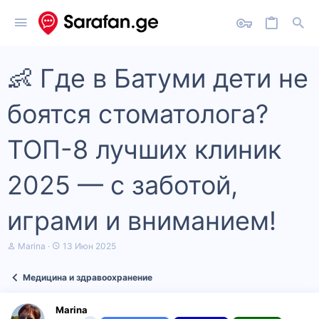
👶 Где в Батуми дети не
боятся стоматолога?
ТОП-8 лучших клиник
2025 — с заботой,
играми и вниманием!
А
Д
Marina
13 Июн 2025
в
а
т
т
Медицина и здравоохранение
о
а
р
н
т
а
Marina
е
ч