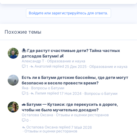
Войдите или зарегистрируйтесь для ответа.
Похожие темы
🏝️ Где растут счастливые дети? Тайна частных
детсадов Батуми! 👶
Александр Т
Образование и наука
Анатолий
25 Дек 2025
Образование и наука
1
Есть ли в Батуми детские бассейны, где дети могут
безопасно и весело провести время?
Яна
Вопросы о Батуми
Лилия
17 Ноя 2024
Вопросы о Батуми
5
🚗 Батуми — Кутаиси: где перекусить в дороге,
чтобы не было мучительно досадно?
Остапова Оксана
Отзывы и оценки ресторанов
0
Остапова Оксана
7 Май 2026
Отзывы и оценки ресторанов