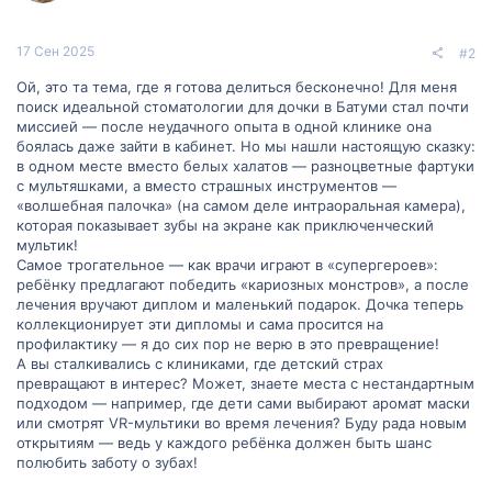
17 Сен 2025
#2
Ой, это та тема, где я готова делиться бесконечно! Для меня
поиск идеальной стоматологии для дочки в Батуми стал почти
миссией — после неудачного опыта в одной клинике она
боялась даже зайти в кабинет. Но мы нашли настоящую сказку:
в одном месте вместо белых халатов — разноцветные фартуки
с мультяшками, а вместо страшных инструментов —
«волшебная палочка» (на самом деле интраоральная камера),
которая показывает зубы на экране как приключенческий
мультик!
Самое трогательное — как врачи играют в «супергероев»:
ребёнку предлагают победить «кариозных монстров», а после
лечения вручают диплом и маленький подарок. Дочка теперь
коллекционирует эти дипломы и сама просится на
профилактику — я до сих пор не верю в это превращение!
А вы сталкивались с клиниками, где детский страх
превращают в интерес? Может, знаете места с нестандартным
подходом — например, где дети сами выбирают аромат маски
или смотрят VR-мультики во время лечения? Буду рада новым
открытиям — ведь у каждого ребёнка должен быть шанс
полюбить заботу о зубах!