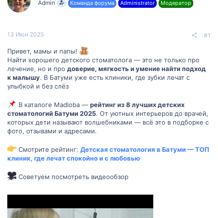
Admin
Команда форума
Administrator
Модератор
м
а
ы
л
а
13 Июн 2025
#1
Привет, мамы и папы!
Найти хорошего детского стоматолога — это не только про
лечение, но и про
доверие, мягкость и умение найти подход
к малышу
. В Батуми уже есть клиники, где зубки лечат с
улыбкой и без слёз
В каталоге Madloba —
рейтинг из 8 лучших детских
стоматологий Батуми 2025
. От уютных интерьеров до врачей,
которых дети называют волшебниками — всё это в подборке с
фото, отзывами и адресами.
Смотрите рейтинг:
Детская стоматология в Батуми — ТОП
клиник, где лечат спокойно и с любовью
Советуем посмотреть видеообзор