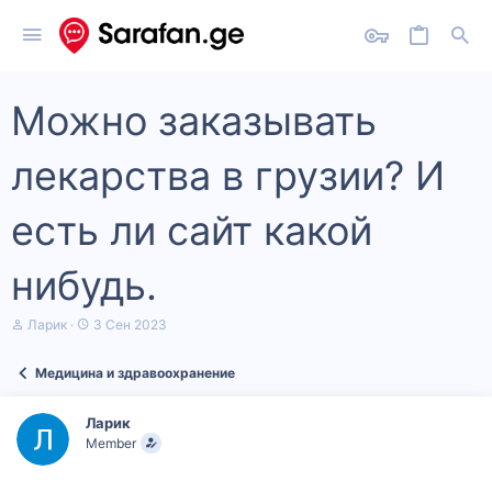
Можно заказывать
лекарства в грузии? И
есть ли сайт какой
нибудь.
А
Д
Ларик
3 Сен 2023
в
а
т
т
Медицина и здравоохранение
о
а
р
н
т
а
Ларик
е
ч
Member
м
а
ы
л
а