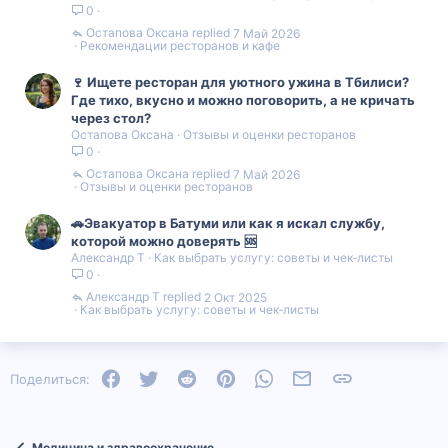
0
Остапова Оксана
7 Май 2026
Рекомендации ресторанов и кафе
🍷 Ищете ресторан для уютного ужина в Тбилиси?
Где тихо, вкусно и можно поговорить, а не кричать
через стол?
Остапова Оксана
Отзывы и оценки ресторанов
0
Остапова Оксана
7 Май 2026
Отзывы и оценки ресторанов
🚗Эвакуатор в Батуми или как я искал службу,
которой можно доверять 🆘
Александр Т
Как выбрать услугу: советы и чек‑листы
0
Александр Т
2 Окт 2025
Как выбрать услугу: советы и чек‑листы
Facebook
Twitter
Reddit
Pinterest
WhatsApp
Электронная почта
Ссылка
Поделиться:
Медицина и здравоохранение