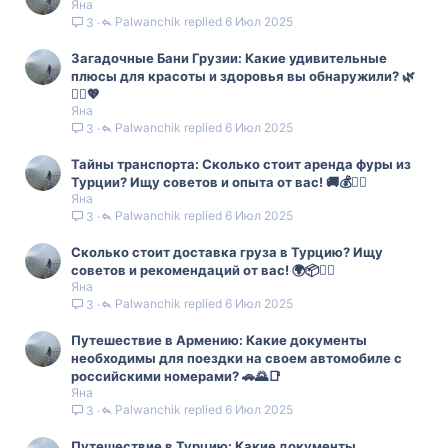
Яна
Palwanchik
6 Июл 2025
3
Загадочные Бани Грузии: Какие удивительные
плюсы для красоты и здоровья вы обнаружили? 🌿
🧖‍♀️💖
Яна
Palwanchik
6 Июл 2025
3
Тайны транспорта: Сколько стоит аренда фуры из
Турции? Ищу советов и опыта от вас! 🚚💰💁‍♀️
Яна
Palwanchik
6 Июл 2025
3
Сколько стоит доставка груза в Турцию? Ищу
советов и рекомендаций от вас! 🌍📦💁‍♀️
Яна
Palwanchik
6 Июл 2025
3
Путешествие в Армению: Какие документы
необходимы для поездки на своем автомобиле с
российскими номерами? 🚗🌄📑
Яна
Palwanchik
6 Июл 2025
3
Путешествие в Турцию: Какие документы