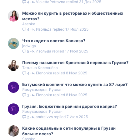
ViolettaPetrovna
31 Дек 2025
4
Можно ли курить в ресторанах и общественных
местах?
Asenka
Изольда
17 Июл 2025
4
Что входит в состав Кавказа?
jedwiga
Изольда
17 Июл 2025
5
Почему называется Крестовый перевал в Грузии?
Татьяна Колеснёва
Elenohka
8 Июл 2025
4
Батумский шоппинг что можно купить за 87 лари?
Я
Ярмухамедов_Руслан
Elenohka
8 Июл 2025
3
Грузия: Бюджетный рай или дорогой каприз?
Я
Ярмухамедов_Руслан
andreivvs
7 Июл 2025
2
Какие социальные сети популярны в Грузии
больше всего?
Sashko