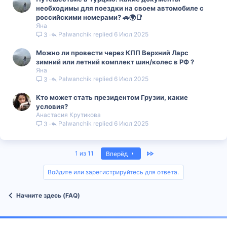
необходимы для поездки на своем автомобиле с
российскими номерами? 🚗🌍📑
Яна
Palwanchik
6 Июл 2025
3
Можно ли провести через КПП Верхний Ларс
зимний или летний комплект шин/колес в РФ ?
Яна
Palwanchik
6 Июл 2025
3
Кто может стать президентом Грузии, какие
условия?
Анастасия Крутикова
Palwanchik
6 Июл 2025
3
Last
1 из 11
Вперёд
Войдите или зарегистрируйтесь для ответа.
Начните здесь (FAQ)