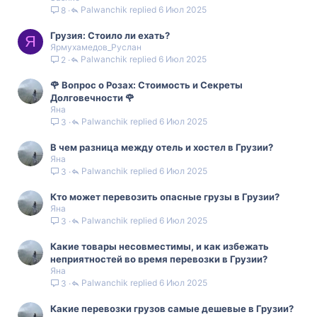
Palwanchik
6 Июл 2025
8
Грузия: Стоило ли ехать?
Я
Ярмухамедов_Руслан
Palwanchik
6 Июл 2025
2
🌹 Вопрос о Розах: Стоимость и Секреты
Долговечности 🌹
Яна
Palwanchik
6 Июл 2025
3
В чем разница между отель и хостел в Грузии?
Яна
Palwanchik
6 Июл 2025
3
Кто может перевозить опасные грузы в Грузии?
Яна
Palwanchik
6 Июл 2025
3
Какие товары несовместимы, и как избежать
неприятностей во время перевозки в Грузии?
Яна
Palwanchik
6 Июл 2025
3
Какие перевозки грузов самые дешевые в Грузии?