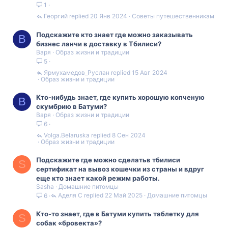
1
Георгий
20 Янв 2024
Советы путешественникам
Подскажите кто знает где можно заказывать
В
бизнес ланчи в доставку в Тбилиси?
Варя
Образ жизни и традиции
5
Ярмухамедов_Руслан
15 Авг 2024
Образ жизни и традиции
Кто-нибудь знает, где купить хорошую копченую
В
скумбрию в Батуми?
Варя
Образ жизни и традиции
6
Volga.Belaruska
8 Сен 2024
Образ жизни и традиции
Подскажите где можно сделатьв тбилиси
S
сертификат на вывоз кошечки из страны и вдруг
еще кто знает какой режим работы.
Sasha
Домашние питомцы
Аделя С
22 Май 2025
Домашние питомцы
6
Кто-то знает, где в Батуми купить таблетку для
S
собак «бровекта»?