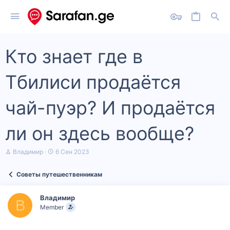
Кто знает где в
Тбилиси продаётся
чай-пуэр? И продаётся
ли он здесь вообще?
А
Д
Владимир
6 Сен 2023
в
а
т
т
Советы путешественникам
о
а
р
н
т
а
Владимир
е
ч
В
Member
м
а
ы
л
а