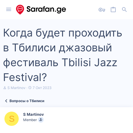
Когда будет проходить
в Тбилиси джазовый
фестиваль Tbilisi Jazz
Festival?
А
Д
S Martinov
7 Окт 2023
в
а
т
т
Вопросы о Тбилиси
о
а
р
н
т
а
S Martinov
е
ч
S
Member
м
а
ы
л
а