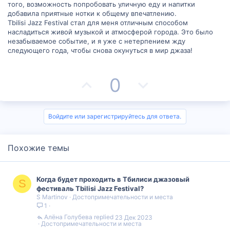
л
л
того, возможность попробовать уличную еду и напитки
добавила приятные нотки к общему впечатлению.
о
о
Tbilisi Jazz Festival стал для меня отличным способом
насладиться живой музыкой и атмосферой города. Это было
с
с
незабываемое событие, и я уже с нетерпением жду
следующего года, чтобы снова окунуться в мир джаза!
П
Н
0
о
е
з
г
Войдите или зарегистрируйтесь для ответа.
и
а
Похожие темы
т
т
и
и
Когда будет проходить в Тбилиси джазовый
S
в
в
фестиваль Tbilisi Jazz Festival?
S Martinov
Достопримечательности и места
1
н
н
Алëна Голубева
23 Дек 2023
Достопримечательности и места