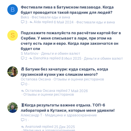
ы
ы
Фестивали пива в Батумском пивзаводе. Когда
й
й
B
будет проводится такой праздник для людей?
Beks
Фестивали еды и вина
г
г
Aida
6 Май 2024
Фестивали еды и вина
3
о
о
Подскажите пожалуйста по расчётам картой бог в
S
Сербии. У меня списывает в лари, при этом на
л
л
счету есть лари и евро. Когда лари закончатся он
будет спи
о
о
S Martinov
Деньги и обмен валют
Elenohka
8 Июл 2025
Деньги и обмен валют
2
с
с
🍜 Батуми без хачапури: куда сходить, когда
грузинской кухни уже слишком много?
Остапова Оксана
Отзывы и оценки ресторанов
0
Остапова Оксана
7 Май 2026
Отзывы и оценки ресторанов
🧬Когда результаты важнее отдыха. ТОП-6
лабораторий в Кутаиси, которые меня удивили!
Александр Т
Медицина и здравоохранение
1
Анатолий
25 Дек 2025
Медицина и здравоохранение