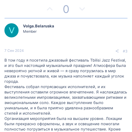
П
Н
0
о
е
з
г
Volga.Belaruska
V
Member
и
а
т
т
7 Сен 2024
#3
и
и
В том году я посетила джазовый фестиваль Tbilisi Jazz Festival,
и это был настоящий музыкальный праздник! Атмосфера была
в
в
невероятно уютной и живой — я сразу погрузилась в мир
джаза и почувствовала, как музыка наполняет каждый уголок
н
н
города.
Фестиваль собрал потрясающих исполнителей, и их
ы
ы
выступления оставили огромное впечатление. Я наслаждалась
великолепными импровизациями, захватывающими ритмами и
й
й
эмоциональными соло. Каждое выступление было
уникальным, и я была приятно удивлена разнообразием
г
г
стилей и исполнителей.
Организация мероприятия была на высшем уровне. Локации
о
о
были прекрасно оформлены, а звук и освещение помогали
полностью погрузиться в музыкальное путешествие. Кроме