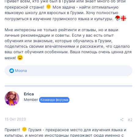
Привет всем, кто уже был в Грузии или знает много об этой
прекрасной стране!
Моя задача - найти оптимальную
языковую школу для взрослых в Грузии. Хочу полностью
погрузиться в изучение грузинского языка и культуры.
Мне интересны не только рейтинги и отзывы, но и ваши
личные рекомендации и советы. Если у вас есть опыт
обучения или знакомые, которые обучались в Грузии,
поделитесь своими впечатлениями и расскажите, что сделало
ваш опыт обучения особенным. Ваша помощь очень ценна для
меня!
Р
Moona
е
а
к
ц
Erica
и
и
Member
Команда форума
:
15 Окт 2023
#2
Привет!
Грузия - прекрасное место для изучения языка и
культуры, и многие иностранцы приезжают сюда именно с