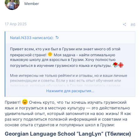
Member
17 Апр 2025
#6
Natali.N333 написал(а):
Привет всем, кто уже был в Грузии или знает много об этой
прекрасной стране!
Моя задача - найти оптимальную
языковую школу для взрослых в Грузии. Хочу полностью
погрузиться в изучение грузинского языка и культуры.
Мне интересны не только рейтинги и отзывы, но и ваши личные
рекомендации и советы. Если у вас есть опыт обучения или
знакомые, которые обучались в Грузии, поделитесь своими
впечатлениями и расскажите, что сделало ваш опыт обучения
Нажмите для раскрытия...
особенным. Ваша помощь очень ценна для меня!
Привет!
Очень круто, что ты хочешь изучать грузинский
язык и погрузиться в местную культуру — это действительно
удивительный опыт, который запомнится на всю жизнь! Я как
раз могу поделиться полезной информацией и советами на
основе опыта студентов и популярных школ в Грузии:
Georgian Language School “LangLyn” (Тбилиси)