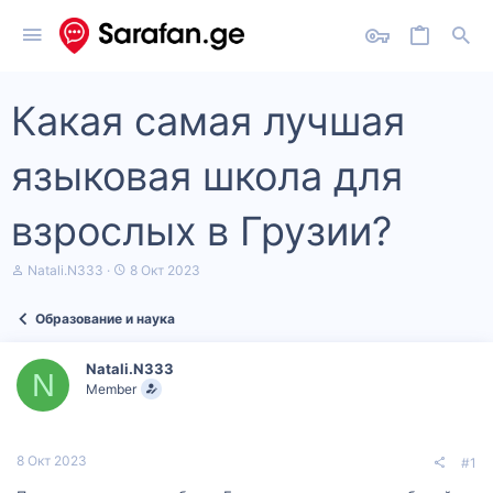
Какая самая лучшая
языковая школа для
взрослых в Грузии?
А
Д
Natali.N333
8 Окт 2023
в
а
т
т
Образование и наука
о
а
р
н
т
а
Natali.N333
е
ч
N
Member
м
а
ы
л
а
8 Окт 2023
#1