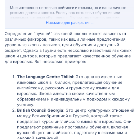
Мне интересны не только рейтинги и отзывы, но и ваши личные
рекомендации и советы. Если у вас есть опыт обучения или
знакомые, которые обучались в Грузии, поделитесь своими
впечатлениями и расскажите, что сделало ваш опыт обучения
Нажмите для раскрытия...
особенным. Ваша помощь очень ценна для меня!
Определение "лучшей" языковой школы может зависеть от
различных факторов, таких как ваши личные предпочтения,
уровень языковых навыков, цели обучения и доступный
бюджет. Однако в Грузии есть несколько известных языковых
школ и центров, которые предлагают качественное обучение
для взрослых. Вот несколько примеров:
The Language Centre Tbilisi:
Это одна из известных
языковых школ в Тбилиси, предлагающая обучение
английскому, русскому и грузинскому языкам для
взрослых. Школа известна своим качественным
образованием и индивидуальным подходом к каждому
ученику.
British Council Georgia:
Это центр культурных отношений
между Великобританией и Грузией, который также
предлагает курсы английского языка для взрослых. Они
предлагают различные программы обучения, включая
курсы общего английского, подготовку к экзаменам и
деловой английский.