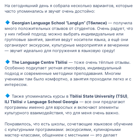
На сегодняшний день я собрала несколько вариантов, которые
часто упоминались и звучат очень достойно:
Georgian Language School “LangLyn” (Тбилиси)
— получила
много положительных отзывов от студентов. Очень радует, что
у них гибкий подход: можно выбрать индивидуальные или
групповые занятия, занятия ведут носители языка, а ещё они
организуют экскурсии, культурные мероприятия и вечеринки
— звучит идеально для погружения в языковую среду!
The Language Centre Tbilisi
— тоже очень тёплые отзывы.
Особенно подкупает уютная атмосфера, индивидуальный
подход и современные методики преподавания. Многим
ученикам там было комфортно, а занятия проходили легко и с
интересом.
Также упоминались курсы в
Tbilisi State University (TSU)
,
ILI Tbilisi
и
Language School Georgia
— все они предлагают
программы именно для взрослых и включают элементы
культурного взаимодействия, что для меня очень важно.
Понравилось, что есть школы, сочетающие языковое обучение
с культурными программами: экскурсиями, кулинарными
мастер-классами, общением с местными — это делает