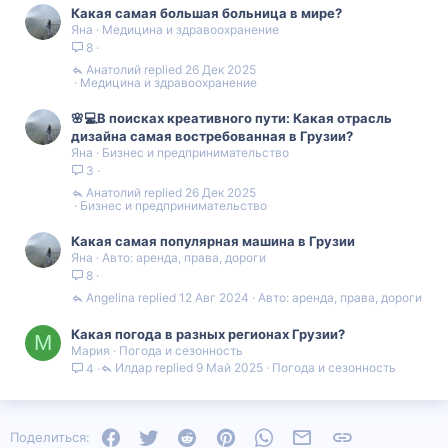
Какая самая большая больница в мире?
Яна
Медицина и здравоохранение
8
Анатолий
26 Дек 2025
Медицина и здравоохранение
🌸💻В поисках креативного пути: Какая отрасль
дизайна самая востребованная в Грузии?
Яна
Бизнес и предпринимательство
3
Анатолий
26 Дек 2025
Бизнес и предпринимательство
Какая самая популярная машина в Грузии
Яна
Авто: аренда, права, дороги
8
Angelina
12 Авг 2024
Авто: аренда, права, дороги
Какая погода в разных регионах Грузии?
М
Мария
Погода и сезонность
Илдар
9 Май 2025
Погода и сезонность
4
Facebook
Twitter
Reddit
Pinterest
WhatsApp
Электронная почта
Ссылка
Поделиться: