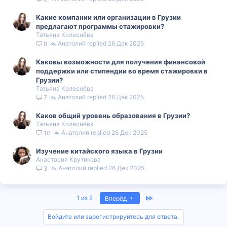
Какие компании или организации в Грузии
предлагают программы стажировки?
Татьяна Колеснёва
Анатолий
26 Дек 2025
8
Каковы возможности для получения финансовой
поддержки или стипендии во время стажировки в
Грузии?
Татьяна Колеснёва
Анатолий
26 Дек 2025
7
Каков общий уровень образования в Грузии?
Татьяна Колеснёва
Анатолий
26 Дек 2025
10
Изучение китайского языка в Грузии
Анастасия Крутикова
Анатолий
26 Дек 2025
3
Last
1 из 2
Вперёд
Войдите или зарегистрируйтесь для ответа.