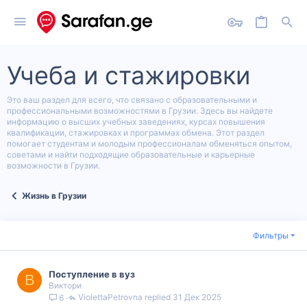
Учеба и стажировки
Это ваш раздел для всего, что связано с образовательными и
профессиональными возможностями в Грузии. Здесь вы найдете
информацию о высших учебных заведениях, курсах повышения
квалификации, стажировках и программах обмена. Этот раздел
помогает студентам и молодым профессионалам обменяться опытом,
советами и найти подходящие образовательные и карьерные
возможности в Грузии.
Жизнь в Грузии
Фильтры
Поступление в вуз
В
Виктори
ViolettaPetrovna
31 Дек 2025
6