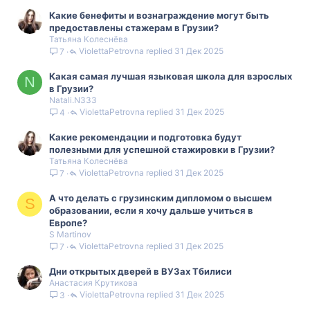
Какие бенефиты и вознаграждение могут быть
предоставлены стажерам в Грузии?
Татьяна Колеснёва
ViolettaPetrovna
31 Дек 2025
7
Какая самая лучшая языковая школа для взрослых
N
в Грузии?
Natali.N333
ViolettaPetrovna
31 Дек 2025
4
Какие рекомендации и подготовка будут
полезными для успешной стажировки в Грузии?
Татьяна Колеснёва
ViolettaPetrovna
31 Дек 2025
7
А что делать с грузинским дипломом о высшем
S
образовании, если я хочу дальше учиться в
Европе?
S Martinov
ViolettaPetrovna
31 Дек 2025
7
Дни открытых дверей в ВУЗах Тбилиси
Анастасия Крутикова
ViolettaPetrovna
31 Дек 2025
3