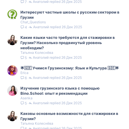
Анатолий
26 Дек 2025
7
Интересуют частные школы с русским сектором в
Грузии
Chat_Questions
Анатолий
26 Дек 2025
4
Какие языки часто требуются для стажировки в
Грузии? Насколько продвинутый уровень
необходим?
Татьяна Колеснёва
Анатолий
26 Дек 2025
5
🌟🇬🇪 Учимся Грузинскому: Язык и Культура 🇬🇪🌟
Erica
Анатолий
26 Дек 2025
6
Изучение грузинского языка с помощью
Bino.School: опыт и рекомендации
Asenka
Анатолий
26 Дек 2025
5
Каковы основные возможности для стажировки в
Грузии?
Татьяна Колеснёва
Анатолий
26 Дек 2025
6