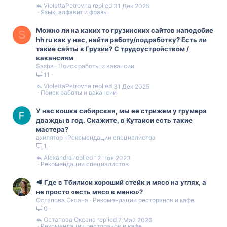
ViolettaPetrovna
31 Дек 2025
Язык, алфавит и фразы
Можно ли на каких то грузинских сайтов наподобие
S
hh ru как у нас, найти работу/подработку? Есть ли
такие сайты в Грузии? С трудоустройством /
вакансиям
Sasha
Поиск работы и вакансии
11
ViolettaPetrovna
31 Дек 2025
Поиск работы и вакансии
У нас кошка сибирская, мы ее стрижем у грумера
дважды в год. Скажите, в Кутаиси есть такие
мастера?
ахилятор
Рекомендации специалистов
1
Alexandra
12 Ноя 2023
Рекомендации специалистов
🥩 Где в Тбилиси хороший стейк и мясо на углях, а
не просто «есть мясо в меню»?
Остапова Оксана
Рекомендации ресторанов и кафе
0
Остапова Оксана
7 Май 2026
Рекомендации ресторанов и кафе