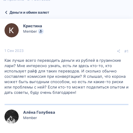
в
а
т
т
Деньги и обмен валют
о
а
р
н
т
а
Кристина
е
ч
Member
м
а
ы
л
а
1 Сен 2023
#1
Как лучше всего переводить деньги из рублей в грузинские
лари? Мне интересно узнать, есть ли здесь кто-то, кто
использует райф для таких переводов. И сколько обычно
составляет комиссия при конвертации? Я слышал, что корона
может быть выгодным способом, но есть ли какие-то риски
или проблемы с ней? Если кто-то может поделиться опытом и
дать советы, буду очень благодарен!
Алëна Голубева
Member