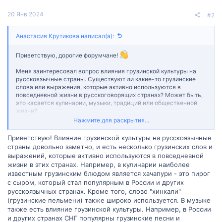
20 Янв 2024
#2
Анастасия Крутикова написал(а):
Приветствую, дорогие форумчане!
Меня заинтересовал вопрос влияния грузинской культуры на
русскоязычные страны. Существуют ли какие-то грузинские
слова или выражения, которые активно используются в
повседневной жизни в русскоговорящих странах? Может быть,
это касается кулинарии, музыки, традиций или общественной
жизни?
Нажмите для раскрытия...
Если у вас есть знания или личный опыт, который может помочь
мне в изучении этого вопроса, я была бы очень благодарна за
Приветствую! Влияние грузинской культуры на русскоязычные
вашу помощь. Ваши ответы могут быть очень полезными для
страны довольно заметно, и есть несколько грузинских слов и
меня и других участников форума, которые также могут искать
выражений, которые активно используются в повседневной
подобную информацию.
жизни в этих странах. Например, в кулинарии наиболее
известным грузинским блюдом является хачапури - это пирог
Заранее спасибо за любую информацию и советы!
с сыром, который стал популярным в России и других
русскоязычных странах. Кроме того, слово "хинкали"
(грузинские пельмени) также широко используется. В музыке
также есть влияние грузинской культуры. Например, в России
и других странах СНГ популярны грузинские песни и