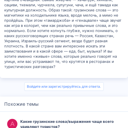
сациви, ткемали, чурчхела, сулугуни, чача, и ещё тамада как
культурная должность. Образ такой: грузинские слова — это
магнитики на холодильнике языка, вроде мелочь, а мимо не
пройдёшь. При этом «гамарджоба» и «генацвале» чаще звучат
как игра в колорит, чем как реально привычные слова, и это
нормально. Если хотите копнуть глубже, нужно понимать, о
каких русскоговорящих странах речь — Россия, Казахстан,
Украина, Израиль-русский сегмент, везде будет разная
плотность. В какой стране вам интереснее искать эти
заимствования и в какой сфере — еда, быт, музыка? И вы
хотите именно «живые» слова, которые реально говорят на
улице, или вас устраивают те, что крутятся в ресторанах и
туристических разговорах?
Войдите или зарегистрируйтесь для ответа.
Похожие темы
Какие грузинские слова/выражения чаще всего
A
удивляют туристов?