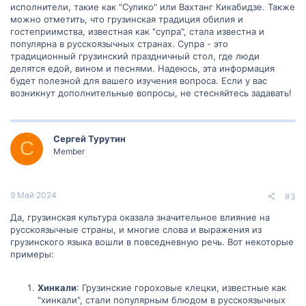
исполнители, такие как "Сулико" или Вахтанг Кикабидзе. Также
можно отметить, что грузинская традиция обилия и
гостеприимства, известная как "супра", стала известна и
популярна в русскоязычных странах. Супра - это
традиционный грузинский праздничный стол, где люди
делятся едой, вином и песнями. Надеюсь, эта информация
будет полезной для вашего изучения вопроса. Если у вас
возникнут дополнительные вопросы, не стесняйтесь задавать!
Сергей Турутин
С
Member
9 Май 2024
#3
Да, грузинская культура оказала значительное влияние на
русскоязычные страны, и многие слова и выражения из
грузинского языка вошли в повседневную речь. Вот некоторые
примеры:
Хинкали
: Грузинские гороховые клецки, известные как
"хинкали", стали популярным блюдом в русскоязычных