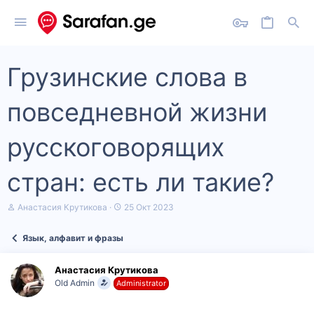
Грузинские слова в
повседневной жизни
русскоговорящих
стран: есть ли такие?
А
Д
Анастасия Крутикова
25 Окт 2023
в
а
т
т
Язык, алфавит и фразы
о
а
р
н
т
а
Анастасия Крутикова
е
ч
Old Admin
Administrator
м
а
ы
л
а