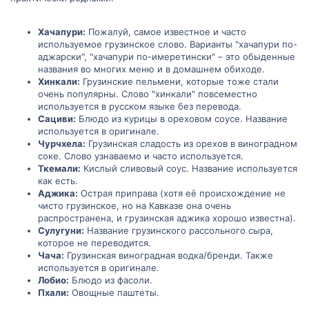
Хачапури:
Пожалуй, самое известное и часто
используемое грузинское слово. Варианты "хачапури по-
аджарски", "хачапури по-имеретински" – это обыденные
названия во многих меню и в домашнем обиходе.
Хинкали:
Грузинские пельмени, которые тоже стали
очень популярны. Слово "хинкали" повсеместно
используется в русском языке без перевода.
Сациви:
Блюдо из курицы в ореховом соусе. Название
используется в оригинале.
Чурчхела:
Грузинская сладость из орехов в виноградном
соке. Слово узнаваемо и часто используется.
Ткемали:
Кислый сливовый соус. Название используется
как есть.
Аджика:
Острая приправа (хотя её происхождение не
чисто грузинское, но на Кавказе она очень
распространена, и грузинская аджика хорошо известна).
Сулугуни:
Название грузинского рассольного сыра,
которое не переводится.
Чача:
Грузинская виноградная водка/бренди. Также
используется в оригинале.
Лобио:
Блюдо из фасоли.
Пхали:
Овощные паштеты.