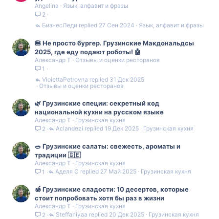
Angelina
Язык, алфавит и фразы
2
БизнесЛеди
27 Сен 2024
Язык, алфавит и фразы
🍔 Не просто бургер. Грузинские Макдональдсы
2025, где еду подают роботы! 🤖
Александр Т
Отзывы и оценки ресторанов
1
ViolettaPetrovna
31 Дек 2025
Отзывы и оценки ресторанов
🌿 Грузинские специи: секретный код
национальной кухни на русском языке
Александр Т
Грузинская кухня
Aclandezi
19 Дек 2025
Грузинская кухня
2
🥗 Грузинские салаты: свежесть, ароматы и
традиции 🇬🇪
Александр Т
Грузинская кухня
Аделя С
27 Май 2025
Грузинская кухня
1
🍯 Грузинские сладости: 10 десертов, которые
стоит попробовать хотя бы раз в жизни
Александр Т
Грузинская кухня
Steffaniyaa
20 Дек 2025
Грузинская кухня
2