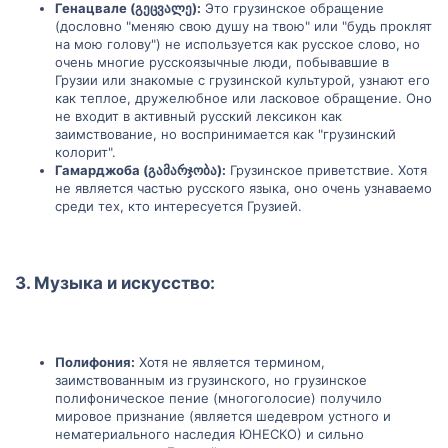
Генацвале (გეცვალე):
Это грузинское обращение
(дословно "меняю свою душу на твою" или "будь проклят
на мою голову") не используется как русское слово, но
очень многие русскоязычные люди, побывавшие в
Грузии или знакомые с грузинской культурой, узнают его
как теплое, дружелюбное или ласковое обращение. Оно
не входит в активный русский лексикон как
заимствование, но воспринимается как "грузинский
колорит".
Гамарджоба (გამარჯობა):
Грузинское приветствие. Хотя
не является частью русского языка, оно очень узнаваемо
среди тех, кто интересуется Грузией.
3. Музыка и искусство:​
Полифония:
Хотя не является термином,
заимствованным из грузинского, но грузинское
полифоническое пение (многоголосие) получило
мировое признание (является шедевром устного и
нематериального наследия ЮНЕСКО) и сильно