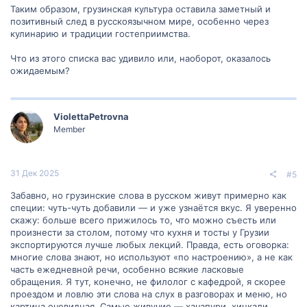
Таким образом, грузинская культура оставила заметный и
позитивный след в русскоязычном мире, особенно через
кулинарию и традиции гостеприимства.
Что из этого списка вас удивило или, наоборот, оказалось
ожидаемым?
ViolettaPetrovna
Member
31 Дек 2025
#5
Забавно, но грузинские слова в русском живут примерно как
специи: чуть-чуть добавили — и уже узнаётся вкус. Я уверенно
скажу: больше всего прижилось то, что можно съесть или
произнести за столом, потому что кухня и тосты у Грузии
экспортируются лучше любых лекций. Правда, есть оговорка:
многие слова знают, но используют «по настроению», а не как
часть ежедневной речи, особенно всякие ласковые
обращения. Я тут, конечно, не филолог с кафедрой, я скорее
проездом и ловлю эти слова на слух в разговорах и меню, но
картина очевидная. Самые живучие — хачапури, хинкали,