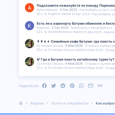
Подскажите пожалуйста по поводу Парковки в
Антон Иванов
3 Сен 2023
Как выбрать услугу: со
Angelina
10 Авг 2024
Как выбрать ус
2
Есть ли в аэропорту Батуми обменник и бес
Кирочка
2 Сен 2023
Аэропорты и как добраться
ViolettaPetrovna
31 Дек 2025
Аэропо
5
👨‍👩‍👧‍👦 Семейные кафе Батуми: где поесть
Остапова Оксана
6 Май 2026
Отзывы и оценки р
Остапова Оксана
6 Май 2026
Отзыв
0
🥢 Где в Батуми поесть китайскому туристу
Остапова Оксана
6 Май 2026
Отзывы и оценки р
Остапова Оксана
6 Май 2026
Отзыв
0
Facebook
Twitter
Reddit
Pinterest
WhatsApp
Электронная
Ссылка
Поделиться:
Форумы
Услуги и специалисты
Как выбрат