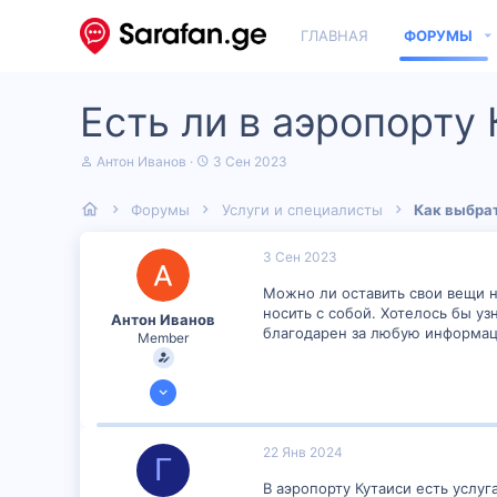
ГЛАВНАЯ
ФОРУМЫ
Есть ли в аэропорту
А
Д
Антон Иванов
3 Сен 2023
в
а
т
т
Форумы
Услуги и специалисты
Как выбрат
о
а
р
н
т
а
3 Сен 2023
е
ч
м
а
Можно ли оставить свои вещи н
ы
л
носить с собой. Хотелось бы уз
Антон Иванов
а
благодарен за любую информац
Member
2 Сен 2023
35
0
22 Янв 2024
Г
6
В аэропорту Кутаиси есть услу