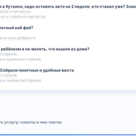
 Кутаиси, надо оставить авто на 2 недели, кто ставил уже? Знаю 
веты и чек‑листы
лугу: советы и чек‑листы
платный вай фай?
рты и как добраться
 с ребёнком и не жалеть, что вышли из дома?
есторанов
ы и оценки ресторанов
? Собрали понятные и удобные места
есторанов
ы и оценки ресторанов
 почта
ь услугу: советы и чек‑листы