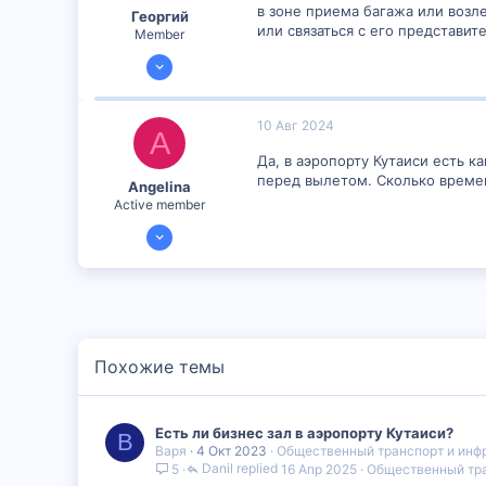
в зоне приема багажа или возл
Георгий
или связаться с его представит
Member
16 Янв 2024
892
2
10 Авг 2024
A
16
Да, в аэропорту Кутаиси есть к
перед вылетом. Сколько времен
Angelina
Active member
24 Июл 2024
1,204
2
38
Похожие темы
Есть ли бизнес зал в аэропорту Кутаиси?
В
Варя
4 Окт 2023
Общественный транспорт и инф
Danil
16 Апр 2025
Общественный тра
5