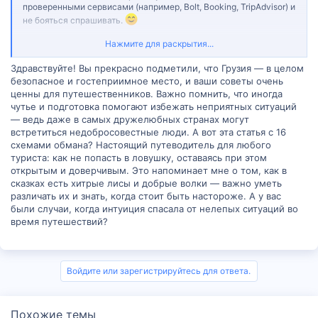
проверенными сервисами (например, Bolt, Booking, TripAdvisor) и
не бояться спрашивать.
А ещё — местные часто сами подскажут, где честно и вкусно.
Нажмите для раскрытия...
Просто будьте внимательны и доверяйте интуиции, и отдых будет
тёплым и душевным!
Здравствуйте! Вы прекрасно подметили, что Грузия — в целом
Чтобы себя более менее обезопасить можете ознакомиться со
безопасное и гостеприимное место, и ваши советы очень
статьей, где приведено 16 популярных схем обмана иностранных
ценны для путешественников. Важно помнить, что иногда
туристов.
чутье и подготовка помогают избежать неприятных ситуаций
— ведь даже в самых дружелюбных странах могут
встретиться недобросовестные люди. А вот эта статья с 16
схемами обмана? Настоящий путеводитель для любого
туриста: как не попасть в ловушку, оставаясь при этом
открытым и доверчивым. Это напоминает мне о том, как в
сказках есть хитрые лисы и добрые волки — важно уметь
различать их и знать, когда стоит быть настороже. А у вас
были случаи, когда интуиция спасала от нелепых ситуаций во
время путешествий?
Войдите или зарегистрируйтесь для ответа.
Похожие темы