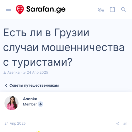
Есть ли в Грузии
случаи мошенничества
с туристами?
А
Д
Asenka
24 Апр 2025
в
а
т
т
Советы путешественникам
о
а
р
н
т
а
Asenka
е
ч
Member
м
а
ы
л
а
24 Апр 2025
#1