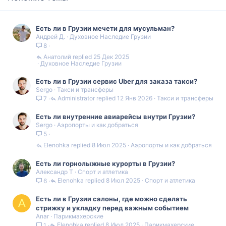
Есть ли в Грузии мечети для мусульман?
Андрей Д.
Духовное Наследие Грузии
8
Анатолий
25 Дек 2025
Духовное Наследие Грузии
Есть ли в Грузии сервис Uber для заказа такси?
Sergo
Такси и трансферы
Administrator
12 Янв 2026
Такси и трансферы
7
Есть ли внутренние авиарейсы внутри Грузии?
Sergo
Аэропорты и как добраться
5
Elenohka
8 Июл 2025
Аэропорты и как добраться
Есть ли горнолыжные курорты в Грузии?
Александр Т
Спорт и атлетика
Elenohka
8 Июл 2025
Спорт и атлетика
6
Есть ли в Грузии салоны, где можно сделать
A
стрижку и укладку перед важным событием
Anar
Парикмахерские
Elenohka
8 Июл 2025
Парикмахерские
1