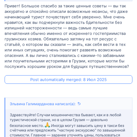
Такси
— используйте Bolt/Yandex (фиксированные цены)
Привет! Большое спасибо за такие ценные советы — вы так
или уточняйте стоимость до посадки.
аккуратно и спокойно описали возможные нюансы, что даже
Рынки/кафе
— проверяйте сдачу, особенно при оплате
начинающий турист почувствует себя уверенно. Мне очень
наличными.
нравится, как вы подчеркнули важность бдительности без
Жильё
— бронируйте на проверенных площадках с
реальными отзывами.
излишней настороженности — ведь самые лучшие
впечатления обычно именно от искреннего гостеприимства
Главное — сохранять разумную бдительность, и тогда ваш
грузинских хозяев. Обязательно загляну на тот ресурс с
отдых пройдёт идеально. Кстати, если хотите больше
статьёй, о котором вы сказали — знать, как себя вести в тех
информации для безопасного путешествия -
вот полезная
или иных ситуациях, очень помогает развеять возможные
статья
на ресурсе Madloba.
опасения. А вы лично сталкивались с какими-то забавными
Грузия ждёт вас с радушием — приятного путешествия!
или поучительными историями в Грузии, которые могли бы
послужить хорошим уроком для будущих путешественников?
Post automatically merged:
8 Июл 2025
Эльвина Галимарданова написал(а):
Здравствуйте! Случаи мошенничества бывают, как и в любой
туристической стране, но в целом Грузия — довольно
безопасное место.
Иногда могут завысить цену в такси без
счётчика или предложить "частную экскурсию" по завышенной
стоимости. Главное — заранее уточнять цены, пользоваться