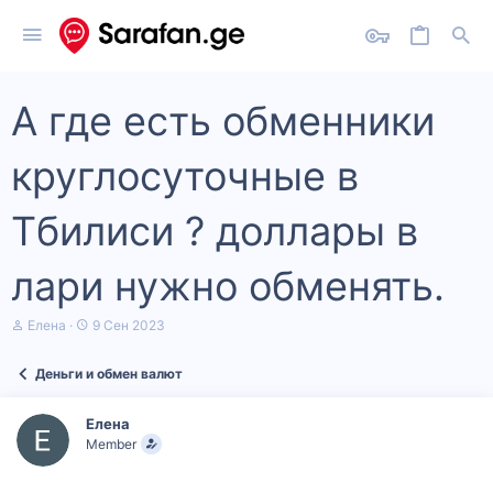
А где есть обменники
круглосуточные в
Тбилиси ? доллары в
лари нужно обменять.
А
Д
Елена
9 Сен 2023
в
а
т
т
Деньги и обмен валют
о
а
р
н
т
а
Елена
е
ч
Member
м
а
ы
л
а