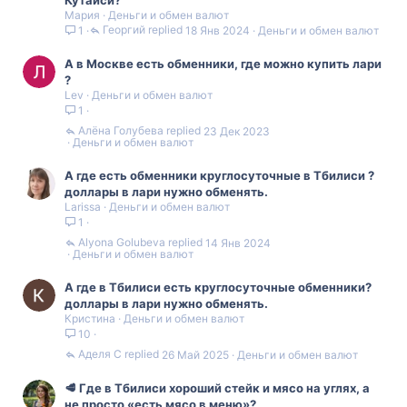
Мария
Деньги и обмен валют
Георгий
18 Янв 2024
Деньги и обмен валют
1
А в Москве есть обменники, где можно купить лари
?
Lev
Деньги и обмен валют
1
Алëна Голубева
23 Дек 2023
Деньги и обмен валют
А где есть обменники круглосуточные в Тбилиси ?
доллары в лари нужно обменять.
Larissa
Деньги и обмен валют
1
Alyona Golubeva
14 Янв 2024
Деньги и обмен валют
А где в Тбилиси есть круглосуточные обменники?
доллары в лари нужно обменять.
Кристина
Деньги и обмен валют
10
Аделя С
26 Май 2025
Деньги и обмен валют
🥩 Где в Тбилиси хороший стейк и мясо на углях, а
не просто «есть мясо в меню»?