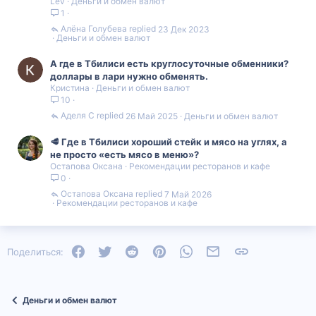
Lev
Деньги и обмен валют
1
Алëна Голубева
23 Дек 2023
Деньги и обмен валют
А где в Тбилиси есть круглосуточные обменники?
доллары в лари нужно обменять.
Кристина
Деньги и обмен валют
10
Аделя С
26 Май 2025
Деньги и обмен валют
🥩 Где в Тбилиси хороший стейк и мясо на углях, а
не просто «есть мясо в меню»?
Остапова Оксана
Рекомендации ресторанов и кафе
0
Остапова Оксана
7 Май 2026
Рекомендации ресторанов и кафе
Facebook
Twitter
Reddit
Pinterest
WhatsApp
Электронная почта
Ссылка
Поделиться:
Деньги и обмен валют