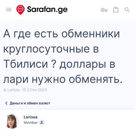
А где есть обменники
круглосуточные в
Тбилиси ? доллары в
лари нужно обменять.
А
Д
Larissa
2 Сен 2023
в
а
т
т
Деньги и обмен валют
о
а
р
н
т
а
Larissa
е
ч
Member
м
а
ы
л
а