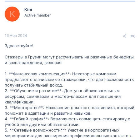
предоставляться возможности для профессионального
обучения, участия в тренингах или семинарах.
Kim
K
Active member
5. Наставничество и обратная связь: Возможность работать с
опытными наставниками и получать обратную связь по своей
работе.
16 Ноя 2024
#6
6. Сетевые контакты: Возможность установить связи и контакты
в индустрии или области, в которой проводится стажировка.
Здравствуйте!
При выборе программы стажировки полезно оценить не только
Стажеры в Грузии могут рассчитывать на различные бенефиты
предлагаемые бенефиты, но и саму организацию, ее репутацию,
и вознаграждения, включая:
прошлые отзывы стажеров и возможности для
профессионального роста. Открытость для обучения, активное
участие и стремление получить максимум от стажировки также
1. **Финансовая компенсация**: Некоторые компании
могут помочь вам максимально использовать
предлагают оплачиваемые стажировки, что дает возможность
предоставляемые бенефиты и вознаграждения.
получать стабильный доход.
2. **Обучение и развитие**: Доступ к образовательным
ресурсам, семинарам и мастер-классам для повышения
квалификации.
3. **Менторство**: Назначение опытного наставника, который
поможет в адаптации и развитии навыков.
4. **Гибкий график**: Возможность совмещать стажировку с
учебой или другими обязанностями.
5. **Сетевые возможности**: Участие в корпоративных
мероприятиях для расширения профессиональных контактов.