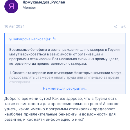
Ярмухамедов_Руслан
Я
Member
16 Авг 2024
#5
yuliakarpova написал(а):
Возможные бенефиты и вознаграждения для стажеров в Грузии
могут варьироваться в зависимости от организации и
программы стажировки. Вот несколько типичных преимуществ,
которые иногда предоставляются стажерам:
1. Оплата стажировки или стипендии: Некоторые компании могут
предоставлять стажерам оплату труда или стипендию за время
стажировки.
Нажмите для раскрытия...
2. Возмещение расходов: Некоторые программы могут
покрывать расходы на проживание, питание или транспорт
Доброго времени суток! Как же здорово, что в Грузии есть
стажера.
такие возможности для профессионального роста! А как же
узнать, какие именно программы стажировки предлагают
3. Медицинская страховка: Некоторые организации
наиболее привлекательные бенефиты и возможности для
предоставляют медицинскую страховку своим стажерам на
время стажировки.
развития, и как найти информацию о них?
4. Профессиональное развитие: В рамках стажировки могут