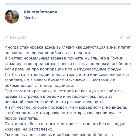
ViolettaPetrovna
Member
31 Дек 2025
#8
Иногда стажировка здесь выглядит как дегустация вина: платят
не всегда, но впечатлений хватает надолго.
Я считаю нормальным заранее принять мысль, что в Грузии
стажёру чаще предлагают опыт и связи, а не деньги, особенно
если речь не про корпорации или международные фонды.
Да, бывают стипендии, оплата транспорта или символическая
зарплата, но в малом бизнесе максимум — наставник и
рекомендация с тёплой подписью.
При этом есть развилка, о которой не все думают: либо ты
идёшь за строчкой в резюме и нетворкингом, либо за
реальной компенсацией, и это разные маршруты.
Я тут, честно, скорее проездом, чем карьеристка, но видела,
как бесплатная стажировка потом открывала двери лучше
любой зарплаты.
Стажировка без внятного ментора — как карта без легенды:
красиво, но бесполезно.
Ты ищешь деньги здесь и сейчас или входной билет в