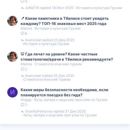
3
JuNeTiN
18 Июл 2025
История и культура Грузии
📍 Какие памятники в Тбилиси стоит увидеть
каждому? ТОП-16 знаковых мест 2025 года
Marina
История и культура Грузии
8
Анатолий
23 Дек 2025
История и культура Грузии
🦷 Где лечат на уровне? Какие частные
стоматологии/врачи в Тбилиси рекомендуете?
Marina
Стоматологический туризм
2
Анатолий
25 Дек 2025
Стоматологический туризм
Какие меры безопасности необходима, если
И
планируется поездка без гида?
Илдар
Яхты, катера и морские прогулки по Грузии
7
ViolettaPetrovna
31 Дек 2025
Яхты, катера и морские прогулки по Грузии