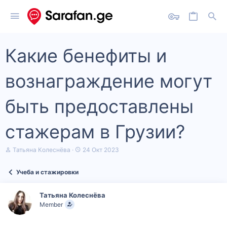
Какие бенефиты и
вознаграждение могут
быть предоставлены
стажерам в Грузии?
А
Д
Татьяна Колеснёва
24 Окт 2023
в
а
т
т
Учеба и стажировки
о
а
р
н
т
а
Татьяна Колеснёва
е
ч
Member
м
а
ы
л
а