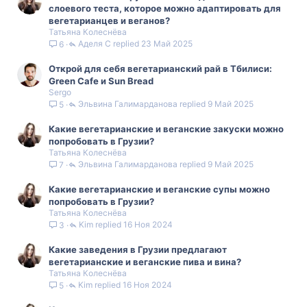
слоевого теста, которое можно адаптировать для
вегетарианцев и веганов?
Татьяна Колеснёва
Аделя С
23 Май 2025
6
Открой для себя вегетарианский рай в Тбилиси:
Green Cafe и Sun Bread
Sergo
Эльвина Галимарданова
9 Май 2025
5
Какие вегетарианские и веганские закуски можно
попробовать в Грузии?
Татьяна Колеснёва
Эльвина Галимарданова
9 Май 2025
7
Какие вегетарианские и веганские супы можно
попробовать в Грузии?
Татьяна Колеснёва
Kim
16 Ноя 2024
3
Какие заведения в Грузии предлагают
вегетарианские и веганские пива и вина?
Татьяна Колеснёва
Kim
16 Ноя 2024
5