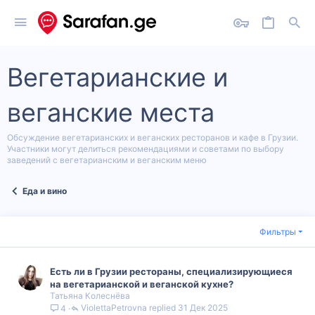
Вегетарианские и
веганские места
Обсуждение вегетарианских и веганских ресторанов и кафе в Грузии.
Участники могут делиться рекомендациями и советами по выбору
заведений с вегетарианским и веганским меню
Еда и вино
Фильтры
Есть ли в Грузии рестораны, специализирующиеся
на вегетарианской и веганской кухне?
Татьяна Колеснёва
ViolettaPetrovna
31 Дек 2025
4