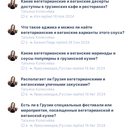
Какие вегетарианские и веганские десерты
доступны в грузинских кафе и ресторанах?
Татьяна Колеснёва
Kim
16 Ноя 2024
4
Что такое аджика и можно ли найти
вегетарианские и веганские варианты этого соуса?
Татьяна Колеснёва
БизнесЛеди
28 Сен 2024
3
Какие вегетарианские и веганские маринады и
соусы популярны в грузинской кухне?
Татьяна Колеснёва
Ярмухамедов_Руслан
16 Авг 2024
5
Располагает ли Грузия вегетарианскими и
веганскими уличными закусками?
Татьяна Колеснёва
Ярмухамедов_Руслан
16 Авг 2024
4
Есть ли в Грузии специальные фестивали или
мероприятия, посвященные вегетарианской и
веганской кухне?
Татьяна Колеснёва
Ярмухамедов_Руслан
16 Авг 2024
4