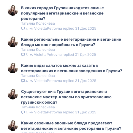
В каких городах Грузии находятся самые
популярные вегетарианские и веганские
рестораны?
Татьяна Колеснёва
ViolettaPetrovna
31 Дек 2025
4
Какие региональные вегетарианские и веганские
блюда можно попробовать в Грузии?
Татьяна Колеснёва
ViolettaPetrovna
31 Дек 2025
5
Какие виды салатов можно заказать в
вегетарианских и веганских заведениях в Грузии?
Татьяна Колеснёва
ViolettaPetrovna
31 Дек 2025
4
Существуют ли в Грузии вегетарианские и
веганские мастер-классы по приготовлению
грузинских блюд?
Татьяна Колеснёва
ViolettaPetrovna
31 Дек 2025
4
Какие сезонные овощные блюда предлагают
вегетарианские и веганские рестораны в Грузии?