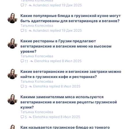
Татьяна Колеснёва
Aclandezi
19 Дек 2025
7
Какие популярные блюда в грузинской кухне могут
быть адаптированы для вегетарианцев и веганов?
Татьяна Колеснёва
Aclandezi
19 Дек 2025
5
Какие рестораны в Грузии предлагают
вегетарианские и веганские меню на высоком
уровне?
Татьяна Колеснёва
Elenohka
8 Июл 2025
11
Какие вегетарианские и веганские завтраки можно
найти в грузинских кафе и ресторанах?
Татьяна Колеснёва
Elenohka
8 Июл 2025
3
Какими заменителями мяса используются
вегетарианские и веганские рецепты грузинской
кухни?
Татьяна Колеснёва
Elenohka
8 Июл 2025
5
Как называется грузинское блюдо из тонкого