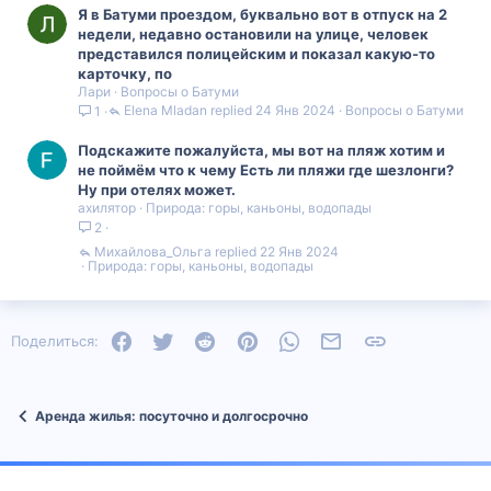
Я в Батуми проездом, буквально вот в отпуск на 2
недели, недавно остановили на улице, человек
представился полицейским и показал какую-то
карточку, по
Лари
Вопросы о Батуми
Elena Mladan
24 Янв 2024
Вопросы о Батуми
1
Подскажите пожалуйста, мы вот на пляж хотим и
не поймём что к чему Есть ли пляжи где шезлонги?
Ну при отелях может.
ахилятор
Природа: горы, каньоны, водопады
2
Михайлова_Ольга
22 Янв 2024
Природа: горы, каньоны, водопады
Facebook
Twitter
Reddit
Pinterest
WhatsApp
Электронная почта
Ссылка
Поделиться:
Аренда жилья: посуточно и долгосрочно