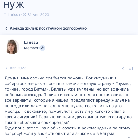
нуж
А
Д
Larissa
31 Авг 2023
в
а
т
т
Аренда жилья: посуточно и долгосрочно
о
а
р
н
т
а
Larissa
е
ч
Member
м
а
ы
л
а
31 Авг 2023
#1
Друзья, мне срочно требуется помощь! Вот ситуация: я
собираюсь впервые посетить замечательную страну - Грузию,
точнее, город Батуми. Билеты уже куплены, но вот возникла
небольшая засада. Я начал искать место для проживания, но
все варианты, которые я нашёл, предлагают аренду жилья на
полгода или даже на год. А мне нужно всего лишь на два
месяца. Подскажите, пожалуйста, есть ли у кого-то опыт в
такой ситуации? Реально ли найти двухкомнатную квартиру на
такой небольшой срок аренды?
Буду признателен за любые советы и рекомендации по этому
вопросу! Если у вас есть опыт или знакомые в Батуми,