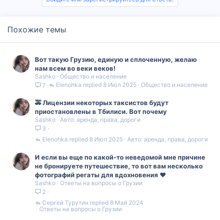
Похожие темы
Вот такую Грузию, единую и сплоченную, желаю
нам всем во веки веков!
Sashko
Общество и население
Elenohka
8 Июл 2025
Общество и население
7
🚕 Лицензии некоторых таксистов будут
приостановлены в Тбилиси. Вот почему
Sashko
Авто: аренда, права, дороги
3
Elenohka
8 Июл 2025
Авто: аренда, права, дороги
И если вы еще по какой-то неведомой мне причине
не бронируете путешествие, то вот вам несколько
фотографий регаты для вдохновения ❤️
Sashko
Ответы на вопросы о Грузии
2
Сергей Турутин
8 Май 2024
Ответы на вопросы о Грузии