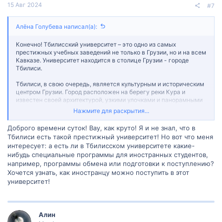
15 Авг 2024
#7
Алëна Голубева написал(а):
Конечно! Тбилисский университет – это одно из самых
престижных учебных заведений не только в Грузии, но и на всем
Кавказе. Университет находится в столице Грузии - городе
Тбилиси.
Тбилиси, в свою очередь, является культурным и историческим
центром Грузии. Город расположен на берегу реки Кура и
известен своей архитектурой, узкими улочками и панорамными
видами на окружающие горы. Тбилиси богат историческими
Нажмите для раскрытия...
достопримечательностями, такими как Нарикала – крепость,
Метехи – храм, а также многочисленными музеями,
Доброго времени суток! Вау, как круто! Я и не знал, что в
ресторанами и кафе, где можно насладиться грузинской кухней.
Тбилиси есть такой престижный университет! Но вот что меня
интересует: а есть ли в Тбилисском университете какие-
Тбилисский университет был основан в 1918 году и является
нибудь специальные программы для иностранных студентов,
одним из старейших университетов в регионе. Он предлагает
широкий спектр образовательных программ в различных
например, программы обмена или подготовки к поступлению?
областях, включая гуманитарные и естественно-научные науки,
Хочется узнать, как иностранцу можно поступить в этот
медицину, социальные науки и технические дисциплины.
университет!
Университет известен своим качественным образованием и
академическими достижениями.
Алин