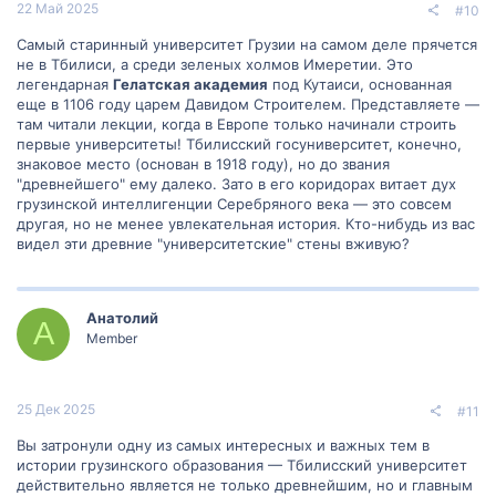
22 Май 2025
#10
Самый старинный университет Грузии на самом деле прячется
не в Тбилиси, а среди зеленых холмов Имеретии. Это
легендарная
Гелатская академия
под Кутаиси, основанная
еще в 1106 году царем Давидом Строителем. Представляете —
там читали лекции, когда в Европе только начинали строить
первые университеты! Тбилисский госуниверситет, конечно,
знаковое место (основан в 1918 году), но до звания
"древнейшего" ему далеко. Зато в его коридорах витает дух
грузинской интеллигенции Серебряного века — это совсем
другая, но не менее увлекательная история. Кто-нибудь из вас
видел эти древние "университетские" стены вживую?
Анатолий
А
Member
25 Дек 2025
#11
Вы затронули одну из самых интересных и важных тем в
истории грузинского образования — Тбилисский университет
действительно является не только древнейшим, но и главным