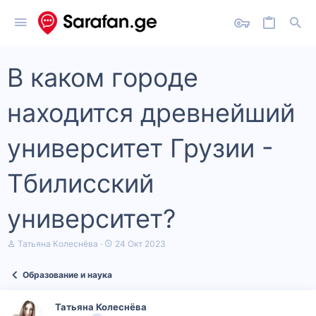
В каком городе
находится древнейший
университет Грузии -
Тбилисский
университет?
А
Д
Татьяна Колеснёва
24 Окт 2023
в
а
т
т
Образование и наука
о
а
р
н
т
а
Татьяна Колеснёва
е
ч