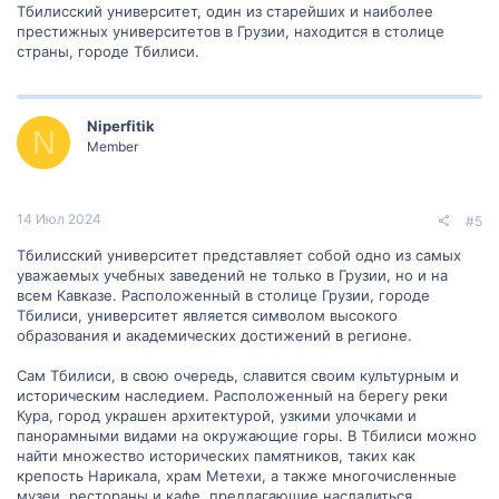
образовательного процесса, мероприятий или других
Тбилисский университет, один из старейших и наиболее
интересных аспектов жизни в университете. Заранее благодарю
престижных университетов в Грузии, находится в столице
вас за вашу помощь и рекомендации!
страны, городе Тбилиси.
Niperfitik
N
Member
14 Июл 2024
#5
Тбилисский университет представляет собой одно из самых
уважаемых учебных заведений не только в Грузии, но и на
всем Кавказе. Расположенный в столице Грузии, городе
Тбилиси, университет является символом высокого
образования и академических достижений в регионе.
Сам Тбилиси, в свою очередь, славится своим культурным и
историческим наследием. Расположенный на берегу реки
Кура, город украшен архитектурой, узкими улочками и
панорамными видами на окружающие горы. В Тбилиси можно
найти множество исторических памятников, таких как
крепость Нарикала, храм Метехи, а также многочисленные
музеи, рестораны и кафе, предлагающие насладиться