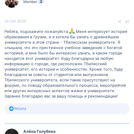
Member
м
а
ы
л
а
24 Окт 2023
#1
Ребята, подскажите пожалуйста
Меня интересует история
образования в Грузии, и я хотела бы узнать о древнейшем
университете в этой стране - Тбилисском университете. Я
слышала, что это престижное учебное заведение с богатой
историей, и мне было бы интересно узнать, в каком городе
находится этот университет. Буду благодарна за любую
информацию о городе, где расположен Тбилисский
университет, его истории и особенностях. Кроме того, буду
благодарна за советы от студентов или выпускников
Тбилисского университета, если такие присутствуют на
форуме, по поводу образовательного процесса, мероприятий
или других интересных аспектов жизни в университете.
Заранее благодарю вас за вашу помощь и рекомендации!
Р
Moona
е
а
к
ц
Алëна Голубева
и