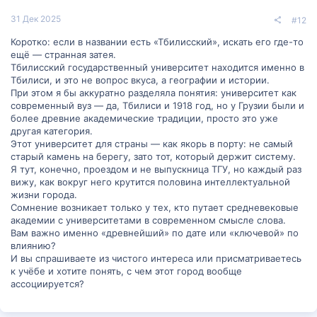
31 Дек 2025
#12
Коротко: если в названии есть «Тбилисский», искать его где-то
ещё — странная затея.
Тбилисский государственный университет находится именно в
Тбилиси, и это не вопрос вкуса, а географии и истории.
При этом я бы аккуратно разделяла понятия: университет как
современный вуз — да, Тбилиси и 1918 год, но у Грузии были и
более древние академические традиции, просто это уже
другая категория.
Этот университет для страны — как якорь в порту: не самый
старый камень на берегу, зато тот, который держит систему.
Я тут, конечно, проездом и не выпускница ТГУ, но каждый раз
вижу, как вокруг него крутится половина интеллектуальной
жизни города.
Сомнение возникает только у тех, кто путает средневековые
академии с университетами в современном смысле слова.
Вам важно именно «древнейший» по дате или «ключевой» по
влиянию?
И вы спрашиваете из чистого интереса или присматриваетесь
к учёбе и хотите понять, с чем этот город вообще
ассоциируется?