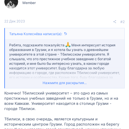
и
Member
:
22 Дек 2023
#2
Татьяна Колеснёва написал(а):
Ребята, подскажите пожалуйста
Меня интересует история
образования в Грузии, и я хотела бы узнать о древнейшем
университете в этой стране - Тбилисском университете. Я
слышала, что это престижное учебное заведение с богатой
историей, и мне было бы интересно узнать, в каком городе
находится этот университет. Буду благодарна за любую
информацию о городе, где расположен Тбилисский университет,
его истории и особенностях. Кроме того, буду благодарна за
советы от студентов или выпускников Тбилисского
Нажмите для раскрытия...
университета, если такие присутствуют на форуме, по поводу
образовательного процесса, мероприятий или других
Конечно! Тбилисский университет – это одно из самых
интересных аспектов жизни в университете. Заранее благодарю
престижных учебных заведений не только в Грузии, но и на
вас за вашу помощь и рекомендации!
всем Кавказе. Университет находится в столице Грузии -
городе Тбилиси.
Тбилиси, в свою очередь, является культурным и
историческим центром Грузии. Город расположен на берегу