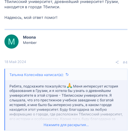
Тбилисский университет, древнейший университет Грузии,
находится в городе Тбилиси.
Надеюсь, мой ответ помог!
Moona
M
Member
18 Май 2024
#4
Татьяна Колеснёва написал(а):
Ребята, подскажите пожалуйста
Меня интересует история
образования в Грузии, и я хотела бы узнать о древнейшем
университете в этой стране - Тбилисском университете. Я
слышала, что это престижное учебное заведение с богатой
историей, и мне было бы интересно узнать, в каком городе
находится этот университет. Буду благодарна за любую
информацию о городе, где расположен Тбилисский университет,
его истории и особенностях. Кроме того, буду благодарна за
советы от студентов или выпускников Тбилисского
Нажмите для раскрытия...
университета, если такие присутствуют на форуме, по поводу