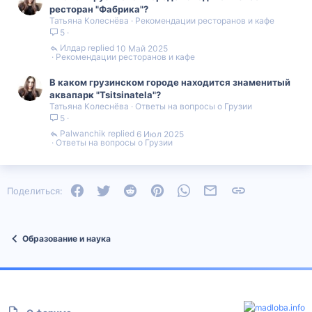
ресторан "Фабрика"?
Татьяна Колеснёва
Рекомендации ресторанов и кафе
5
Илдар
10 Май 2025
Рекомендации ресторанов и кафе
В каком грузинском городе находится знаменитый
аквапарк "Tsitsinatela"?
Татьяна Колеснёва
Ответы на вопросы о Грузии
5
Palwanchik
6 Июл 2025
Ответы на вопросы о Грузии
Facebook
Twitter
Reddit
Pinterest
WhatsApp
Электронная почта
Ссылка
Поделиться:
Образование и наука