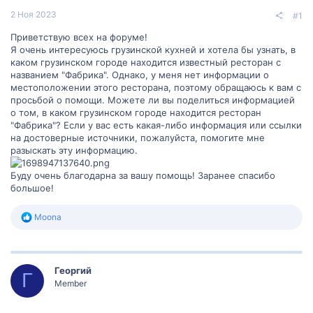
2 Ноя 2023
#1
Приветствую всех на форуме!
Я очень интересуюсь грузинской кухней и хотела бы узнать, в
каком грузинском городе находится известный ресторан с
названием "Фабрика". Однако, у меня нет информации о
местоположении этого ресторана, поэтому обращаюсь к вам с
просьбой о помощи. Можете ли вы поделиться информацией
о том, в каком грузинском городе находится ресторан
"Фабрика"? Если у вас есть какая-либо информация или ссылки
на достоверные источники, пожалуйста, помогите мне
разыскать эту информацию.
Буду очень благодарна за вашу помощь! Заранее спасибо
большое!
Р
Moona
е
а
к
ц
Георгий
и
Г
и
Member
: