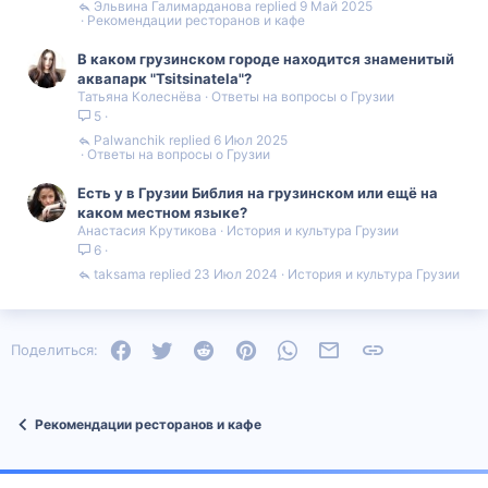
Эльвина Галимарданова
9 Май 2025
Рекомендации ресторанов и кафе
В каком грузинском городе находится знаменитый
аквапарк "Tsitsinatela"?
Татьяна Колеснёва
Ответы на вопросы о Грузии
5
Palwanchik
6 Июл 2025
Ответы на вопросы о Грузии
Есть у в Грузии Библия на грузинском или ещё на
каком местном языке?
Анастасия Крутикова
История и культура Грузии
6
taksama
23 Июл 2024
История и культура Грузии
Facebook
Twitter
Reddit
Pinterest
WhatsApp
Электронная почта
Ссылка
Поделиться:
Рекомендации ресторанов и кафе