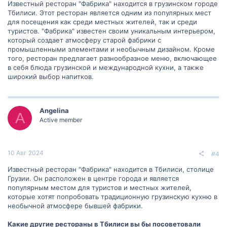
Известный ресторан "Фабрика" находится в грузинском городе
Буду очень благодарна за вашу помощь! Заранее спасибо
Тбилиси. Этот ресторан является одним из популярных мест
большое!
для посещения как среди местных жителей, так и среди
туристов. "Фабрика" известен своим уникальным интерьером,
который создает атмосферу старой фабрики с
промышленными элементами и необычным дизайном. Кроме
того, ресторан предлагает разнообразное меню, включающее
в себя блюда грузинской и международной кухни, а также
широкий выбор напитков.
Angelina
A
Active member
10 Авг 2024
#4
Известный ресторан "Фабрика" находится в Тбилиси, столице
Грузии. Он расположен в центре города и является
популярным местом для туристов и местных жителей,
которые хотят попробовать традиционную грузинскую кухню в
необычной атмосфере бывшей фабрики.
Какие другие рестораны в Тбилиси вы бы посоветовали