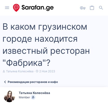
В каком грузинском
городе находится
известный ресторан
"Фабрика"?
А
Д
Татьяна Колеснёва
2 Ноя 2023
в
а
т
т
Рекомендации ресторанов и кафе
о
а
р
н
т
а
Татьяна Колеснёва
е
ч
Member
м
а
ы
л
а