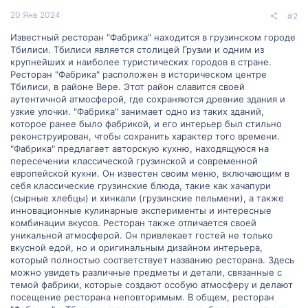
20 Янв 2024
#2
Известный ресторан "Фабрика" находится в грузинском городе
Тбилиси. Тбилиси является столицей Грузии и одним из
крупнейших и наиболее туристических городов в стране.
Ресторан "Фабрика" расположен в историческом центре
Тбилиси, в районе Вере. Этот район славится своей
аутентичной атмосферой, где сохраняются древние здания и
узкие улочки. "Фабрика" занимает одно из таких зданий,
которое ранее было фабрикой, и его интерьер был стильно
реконструирован, чтобы сохранить характер того времени.
"Фабрика" предлагает авторскую кухню, находящуюся на
пересечении классической грузинской и современной
европейской кухни. Он известен своим меню, включающим в
себя классические грузинские блюда, такие как хачапури
(сырные хлебцы) и хинкали (грузинские пельмени), а также
инновационные кулинарные эксперименты и интересные
комбинации вкусов. Ресторан также отличается своей
уникальной атмосферой. Он привлекает гостей не только
вкусной едой, но и оригинальным дизайном интерьера,
который полностью соответствует названию ресторана. Здесь
можно увидеть различные предметы и детали, связанные с
темой фабрики, которые создают особую атмосферу и делают
посещение ресторана неповторимым. В общем, ресторан