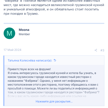
"Фабрика" в Тбилиси является одним из наиболее известных
мест, где можно насладиться великолепной грузинской кухней
и уникальной атмосферой, и он обязательно стоит посетить
при поездке в Грузию.
Moona
M
Member
17 Май 2024
#3
Татьяна Колеснёва написал(а):
Приветствую всех на форуме!
Я очень интересуюсь грузинской кухней и хотела бы узнать, в
каком грузинском городе находится известный ресторан с
названием "Фабрика". Однако, у меня нет информации о
местоположении этого ресторана, поэтому обращаюсь к вам с
просьбой о помощи. Можете ли вы поделиться информацией о
том, в каком грузинском городе находится ресторан "Фабрика"?
Если у вас есть какая-либо информация или ссылки на
достоверные источники, пожалуйста, помогите мне разыскать
Нажмите для раскрытия...
эту информацию.
Посмотреть вложение 123