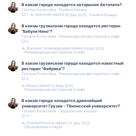
В каком городе находится авторынок Автопапа?
Татьяна Колеснёва
Рынки и базары
Анатолий
26 Дек 2025
Рынки и базары
7
В каком грузинском городе находится ресторан
"Бабули Нино"?
Татьяна Колеснёва
Рекомендации ресторанов и кафе
3
Эльвина Галимарданова
9 Май 2025
Рекомендации ресторанов и кафе
В каком грузинском городе находится известный
ресторан "Фабрика"?
Татьяна Колеснёва
Рекомендации ресторанов и кафе
5
Илдар
10 Май 2025
Рекомендации ресторанов и кафе
В каком городе находится древнейший
университет Грузии - Тбилисский университет?
Татьяна Колеснёва
Образование и наука
11
ViolettaPetrovna
31 Дек 2025
Образование и наука