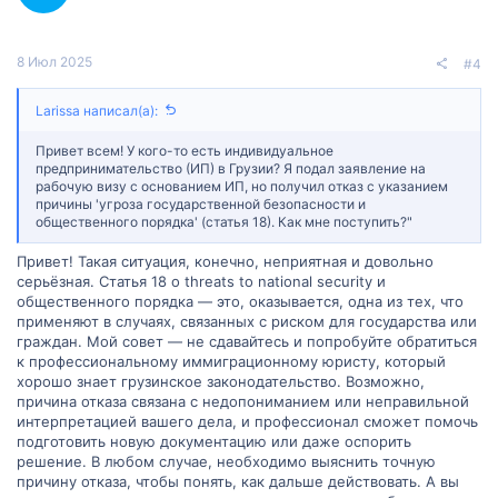
8 Июл 2025
#4
Larissa написал(а):
Привет всем! У кого-то есть индивидуальное
предпринимательство (ИП) в Грузии? Я подал заявление на
рабочую визу с основанием ИП, но получил отказ с указанием
причины 'угроза государственной безопасности и
общественного порядка' (статья 18). Как мне поступить?"
Привет! Такая ситуация, конечно, неприятная и довольно
серьёзная. Статья 18 о threats to national security и
общественного порядка — это, оказывается, одна из тех, что
применяют в случаях, связанных с риском для государства или
граждан. Мой совет — не сдавайтесь и попробуйте обратиться
к профессиональному иммиграционному юристу, который
хорошо знает грузинское законодательство. Возможно,
причина отказа связана с недопониманием или неправильной
интерпретацией вашего дела, и профессионал сможет помочь
подготовить новую документацию или даже оспорить
решение. В любом случае, необходимо выяснить точную
причину отказа, чтобы понять, как дальше действовать. А вы