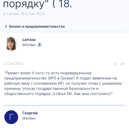
порядку" ( 18.
А
Д
Larissa
2 Сен 2023
в
а
т
т
Бизнес и предпринимательство
о
а
р
н
т
а
Larissa
е
ч
Member
м
а
ы
л
а
2 Сен 2023
#1
"Привет всем! У кого-то есть индивидуальное
предпринимательство (ИП) в Грузии? Я подал заявление на
рабочую визу с основанием ИП, но получил отказ с указанием
причины 'угроза государственной безопасности и
общественного порядка' (статья 18). Как мне поступить?"
Георгий
Г
Member