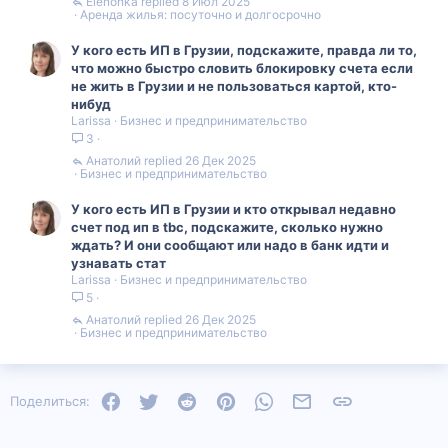
Elenohka
8 Июл 2025
Аренда жилья: посуточно и долгосрочно
У кого есть ИП в Грузии, подскажите, правда ли то,
что можно быстро словить блокировку счета если
не жить в Грузии и не пользоваться картой, кто-
нибуд
Larissa
Бизнес и предпринимательство
3
Анатолий
26 Дек 2025
Бизнес и предпринимательство
У кого есть ИП в Грузии и кто открывал недавно
счет под ип в tbc, подскажите, сколько нужно
ждать? И они сообщают или надо в банк идти и
узнавать стат
Larissa
Бизнес и предпринимательство
5
Анатолий
26 Дек 2025
Бизнес и предпринимательство
Facebook
Twitter
Reddit
Pinterest
WhatsApp
Электронная почта
Ссылка
Поделиться: