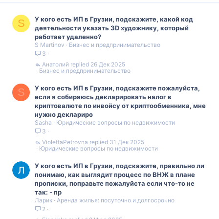
У кого есть ИП в Грузии, подскажите, какой код
S
деятельности указать 3D художнику, который
работает удаленно?
S Martinov
Бизнес и предпринимательство
3
Анатолий
26 Дек 2025
Бизнес и предпринимательство
У кого есть ИП в Грузии, подскажите пожалуйста,
S
если я собираюсь декларировать налог в
криптовалюте по инвойсу от криптообменника, мне
нужно деклариро
Sasha
Юридические вопросы по недвижимости
3
ViolettaPetrovna
31 Дек 2025
Юридические вопросы по недвижимости
У кого есть ИП в Грузии, подскажите, правильно ли
понимаю, как выглядит процесс по ВНЖ в плане
прописки, поправьте пожалуйста если что-то не
так: - пр
Ларик
Аренда жилья: посуточно и долгосрочно
2