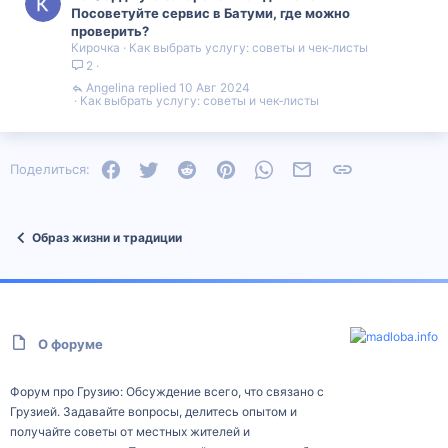
Посоветуйте сервис в Батуми, где можно
проверить?
Кирочка
Как выбрать услугу: советы и чек‑листы
2
Angelina
10 Авг 2024
Как выбрать услугу: советы и чек‑листы
Facebook
Twitter
Reddit
Pinterest
WhatsApp
Электронная почта
Ссылка
Поделиться:
Образ жизни и традиции
О форуме
Форум про Грузию: Обсуждение всего, что связано с
Грузией. Задавайте вопросы, делитесь опытом и
получайте советы от местных жителей и