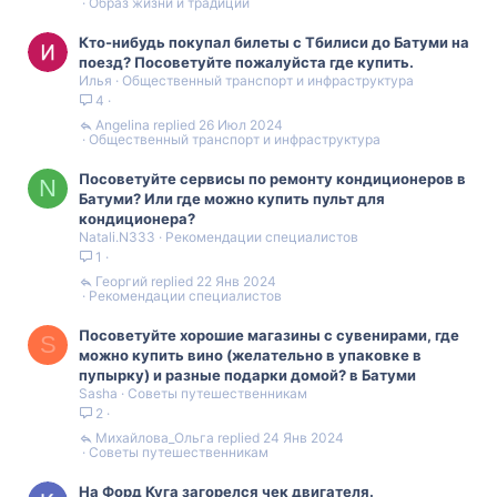
Образ жизни и традиции
Кто-нибудь покупал билеты с Тбилиси до Батуми на
поезд? Посоветуйте пожалуйста где купить.
Илья
Общественный транспорт и инфраструктура
4
Angelina
26 Июл 2024
Общественный транспорт и инфраструктура
Посоветуйте сервисы по ремонту кондиционеров в
N
Батуми? Или где можно купить пульт для
кондиционера?
Natali.N333
Рекомендации специалистов
1
Георгий
22 Янв 2024
Рекомендации специалистов
Посоветуйте хорошие магазины с сувенирами, где
S
можно купить вино (желательно в упаковке в
пупырку) и разные подарки домой? в Батуми
Sasha
Советы путешественникам
2
Михайлова_Ольга
24 Янв 2024
Советы путешественникам
На Форд Куга загорелся чек двигателя.