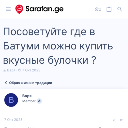
Посоветуйте где в
Батуми можно купить
вкусные булочки ?
А
Д
Варя
7 Окт 2023
в
а
т
т
Образ жизни и традиции
о
а
р
н
т
а
Варя
е
ч
В
Member
м
а
ы
л
а
7 Окт 2023
#1