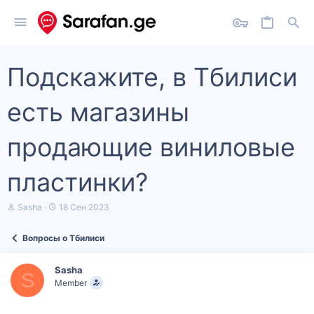
Подскажите, в Тбилиси
есть магазины
продающие виниловые
пластинки?
А
Д
Sasha
18 Сен 2023
в
а
т
т
Вопросы о Тбилиси
о
а
р
н
т
а
Sasha
е
ч
S
Member
м
а
ы
л
а