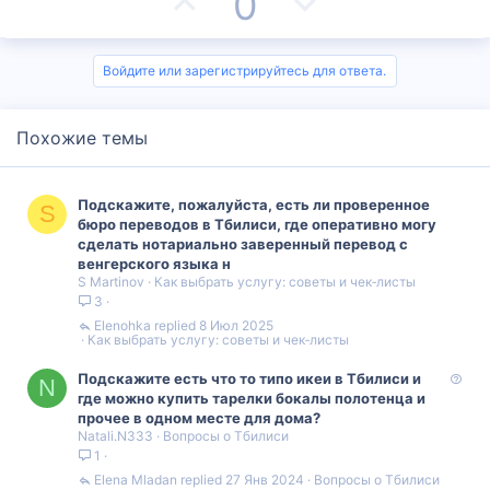
П
Н
0
о
е
з
г
Войдите или зарегистрируйтесь для ответа.
и
а
Похожие темы
т
т
и
и
Подскажите, пожалуйста, есть ли проверенное
S
в
в
бюро переводов в Тбилиси, где оперативно могу
сделать нотариально заверенный перевод с
н
н
венгерского языка н
S Martinov
Как выбрать услугу: советы и чек‑листы
3
ы
ы
Elenohka
8 Июл 2025
Как выбрать услугу: советы и чек‑листы
й
й
В
Подскажите есть что то типо икеи в Тбилиси и
г
г
N
о
где можно купить тарелки бокалы полотенца и
п
прочее в одном месте для дома?
о
о
Natali.N333
Вопросы о Тбилиси
р
1
о
л
л
с
Elena Mladan
27 Янв 2024
Вопросы о Тбилиси