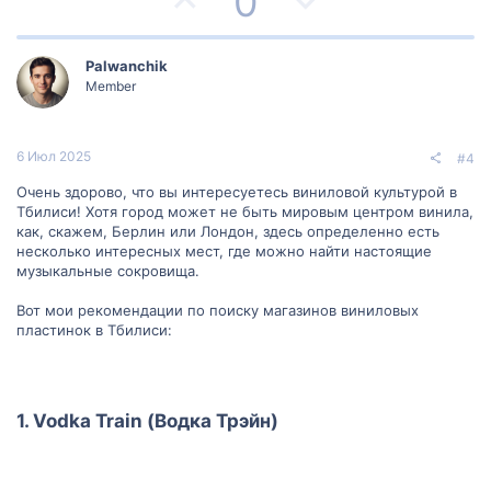
0
с
с
о
е
з
г
Palwanchik
Member
и
а
т
т
6 Июл 2025
#4
и
и
Очень здорово, что вы интересуетесь виниловой культурой в
Тбилиси! Хотя город может не быть мировым центром винила,
в
в
как, скажем, Берлин или Лондон, здесь определенно есть
несколько интересных мест, где можно найти настоящие
н
н
музыкальные сокровища.
ы
ы
Вот мои рекомендации по поиску магазинов виниловых
пластинок в Тбилиси:
й
й
г
г
1.
Vodka Train (Водка Трэйн)
о
о
л
л