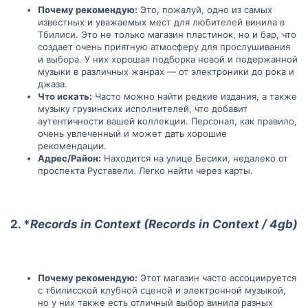
о
о
Почему рекомендую:
Это, пожалуй, одно из самых
известных и уважаемых мест для любителей винила в
с
с
Тбилиси. Это не только магазин пластинок, но и бар, что
создает очень приятную атмосферу для прослушивания
и выбора. У них хорошая подборка новой и подержанной
музыки в различных жанрах — от электроники до рока и
джаза.
Что искать:
Часто можно найти редкие издания, а также
музыку грузинских исполнителей, что добавит
аутентичности вашей коллекции. Персонал, как правило,
очень увлеченный и может дать хорошие
рекомендации.
Адрес/Район:
Находится на улице Бесики, недалеко от
проспекта Руставели. Легко найти через карты.
2. *
Records in Context (Records in Context / 4gb)
Почему рекомендую:
Этот магазин часто ассоциируется
с тбилисской клубной сценой и электронной музыкой,
но у них также есть отличный выбор винила разных