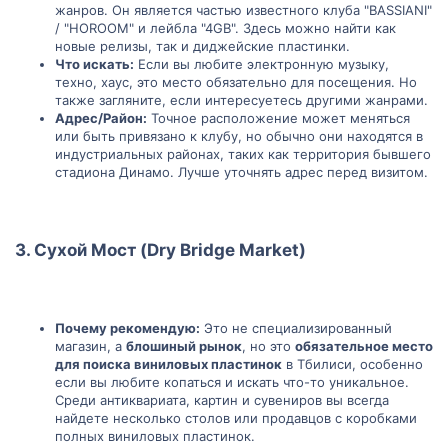
жанров. Он является частью известного клуба "BASSIANI"
/ "HOROOM" и лейбла "4GB". Здесь можно найти как
новые релизы, так и диджейские пластинки.
Что искать:
Если вы любите электронную музыку,
техно, хаус, это место обязательно для посещения. Но
также загляните, если интересуетесь другими жанрами.
Адрес/Район:
Точное расположение может меняться
или быть привязано к клубу, но обычно они находятся в
индустриальных районах, таких как территория бывшего
стадиона Динамо. Лучше уточнять адрес перед визитом.
3.
Сухой Мост (Dry Bridge Market)
Почему рекомендую:
Это не специализированный
магазин, а
блошиный рынок
, но это
обязательное место
для поиска виниловых пластинок
в Тбилиси, особенно
если вы любите копаться и искать что-то уникальное.
Среди антиквариата, картин и сувениров вы всегда
найдете несколько столов или продавцов с коробками
полных виниловых пластинок.