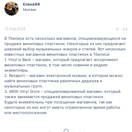
з
г
Елена68
Member
и
а
т
т
13 Апр 2024
#3
и
и
В Тбилиси есть несколько магазинов, специализирующихся на
продаже виниловых пластинок. Некоторые из них предлагают
в
в
широкий выбор музыкальных жанров и стилей. Вот несколько
известных магазинов виниловых пластинок в Тбилиси:
н
н
1. Vinyl is Back – магазин, который предлагает ассортимент
виниловых пластинок, в том числе новинки и редкие
ы
ы
экземпляры.
2. Betaport – магазин электронной музыки, в котором можно
й
й
найти виниловые пластинки различных диджеев и
музыкальных групп.
г
г
3. 9900 Vinyl Store – специализированный магазин, который
также занимается продажей виниловых пластинок.
о
о
Будьте внимательны при посещении магазинов, так как
некоторые из них могут иметь ограниченное время работы
л
л
или местоположение.
о
о
П
Н