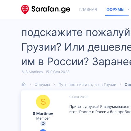
ГЛАВНАЯ
ФОРУМЫ
подскажите пожалуйс
Грузии? Или дешевле
им в России? Заране
А
Д
S Martinov
9 Сен 2023
в
а
т
т
Форумы
Путешествия и отдых в Грузии
Со
о
а
р
н
т
а
9 Сен 2023
S
е
ч
м
а
Привет, друзья! Я задумываюсь 
ы
л
этот iPhone в России без пробл
S Martinov
а
Member
6 Сен 2023