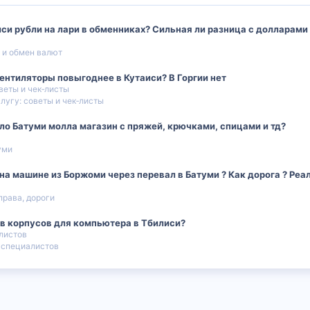
и рубли на лари в обменниках? Сильная ли разница с долларами (
 и обмен валют
нтиляторы повыгоднее в Кутаиси? В Горгии нет
веты и чек‑листы
лугу: советы и чек‑листы
ло Батуми молла магазин с пряжей, крючками, спицами и тд?
уми
а машине из Боржоми через перевал в Батуми ? Как дорога ? Реал
 права, дороги
в корпусов для компьютера в Тбилиси?
листов
 специалистов
 почта