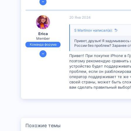
150
6
20 Янв 2024
16
S Martinov написал(а):
Erica
Member
Привет, друзья! Я задумываюсь о
Команда форума
России без проблем? Заранее сп
23 Июн 2023
Привет! При покупке iPhone в Г
609
поэтому рекомендую сравнить ц
8
устройство будет поддерживать
проблем, если он разблокирова
18
оператор поддерживает те же ча
своей страны, может быть сло
вам сделать правильный выбор! 
Похожие темы