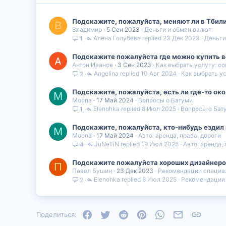
Подскажите, пожалуйста, меняют ли в Тбилис
В
Владимир
5 Сен 2023
Деньги и обмен валют
Алëна Голубева
23 Дек 2023
Деньги
1
Подскажите пожалуйста где можно купить ве
Антон Иванов
3 Сен 2023
Как выбрать услугу: со
Angelina
10 Авг 2024
Как выбрать ус
2
Подскажите, пожалуйста, есть ли где-то око
M
Moona
17 Май 2024
Вопросы о Батуми
Elenohka
8 Июл 2025
Вопросы о Бат
1
Подскажите, пожалуйста, кто-нибудь ездил н
M
Moona
17 Май 2024
Авто: аренда, права, дороги
JuNeTiN
19 Июл 2025
Авто: аренда,
4
Подскажите пожалуйста хороших дизайнеро
П
Павел Бушин
23 Дек 2023
Рекомендации специа
Elenohka
8 Июл 2025
Рекомендации
2
Facebook
Twitter
Reddit
Pinterest
WhatsApp
Электронная
Ссылка
Поделиться: