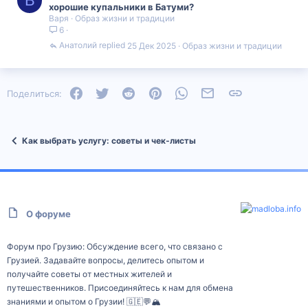
В
хорошие купальники в Батуми?
Варя
Образ жизни и традиции
6
Анатолий
25 Дек 2025
Образ жизни и традиции
Facebook
Twitter
Reddit
Pinterest
WhatsApp
Электронная почта
Ссылка
Поделиться:
Как выбрать услугу: советы и чек‑листы
О форуме
Форум про Грузию: Обсуждение всего, что связано с
Грузией. Задавайте вопросы, делитесь опытом и
получайте советы от местных жителей и
путешественников. Присоединяйтесь к нам для обмена
знаниями и опытом о Грузии! 🇬🇪💬🏔️