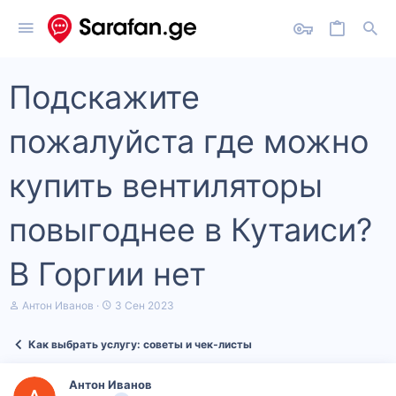
Подскажите
пожалуйста где можно
купить вентиляторы
повыгоднее в Кутаиси?
В Горгии нет
А
Д
Антон Иванов
3 Сен 2023
в
а
т
т
Как выбрать услугу: советы и чек‑листы
о
а
р
н
т
а
Антон Иванов
е
ч