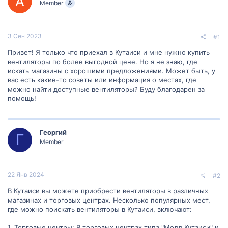
Member
м
а
ы
л
а
3 Сен 2023
#1
Привет! Я только что приехал в Кутаиси и мне нужно купить
вентиляторы по более выгодной цене. Но я не знаю, где
искать магазины с хорошими предложениями. Может быть, у
вас есть какие-то советы или информация о местах, где
можно найти доступные вентиляторы? Буду благодарен за
помощь!
Георгий
Г
Member
22 Янв 2024
#2
В Кутаиси вы можете приобрести вентиляторы в различных
магазинах и торговых центрах. Несколько популярных мест,
где можно поискать вентиляторы в Кутаиси, включают:
1. Торговые центры: В торговых центрах типа "Молл Кутаиси" и