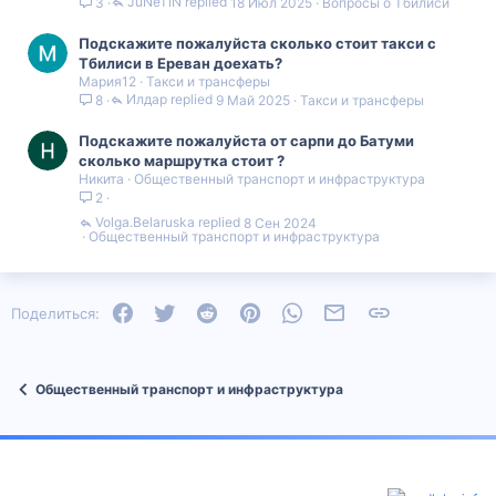
JuNeTiN
18 Июл 2025
Вопросы о Тбилиси
3
с
Подскажите пожалуйста сколько стоит такси с
Тбилиси в Ереван доехать?
Мария12
Такси и трансферы
Илдар
9 Май 2025
Такси и трансферы
8
Подскажите пожалуйста от сарпи до Батуми
сколько маршрутка стоит ?
Никита
Общественный транспорт и инфраструктура
2
Volga.Belaruska
8 Сен 2024
Общественный транспорт и инфраструктура
Facebook
Twitter
Reddit
Pinterest
WhatsApp
Электронная почта
Ссылка
Поделиться:
Общественный транспорт и инфраструктура