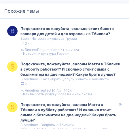
Похожие темы
Подскажите пожалуйста, сколько стоит билет в
В
зоопарк для детей и для взрослых в Тбилиси?
Варя
История и культура Грузии
3
БизнесЛеди
27 Сен 2024
История и культура Грузии
Подскажите, пожалуйста, салоны Магти в Тбилиси
S
в субботу работают? И сколько стоит симка с
безлимитом на две недели? Какую брать лучше?
S Martinov
Как выбрать услугу: советы и чек‑листы
2
Angelina
10 Авг 2024
Как выбрать услугу: советы и чек‑листы
В
Подскажите, пожалуйста, салоны Магти в
S
о
Тбилиси в субботу работают? И сколько стоит
п
симка с безлимитом на две недели? Какую брать
р
лучше?
S Martinov
Вопросы о Тбилиси
о