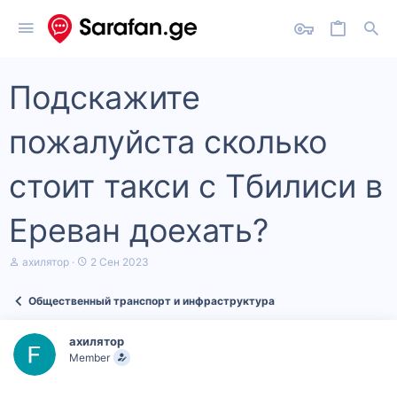
Подскажите
пожалуйста сколько
стоит такси с Тбилиси в
Ереван доехать?
А
Д
ахилятор
2 Сен 2023
в
а
т
т
Общественный транспорт и инфраструктура
о
а
р
н
т
а
ахилятор
е
ч
Member
м
а
ы
л
а