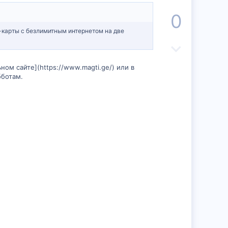
о
0
з
м-карты с безлимитным интернетом на две
и
Н
т
е
ном сайте](https://www.magti.ge/) или в
бботам.
и
г
в
а
н
т
ы
и
й
в
г
н
о
ы
л
й