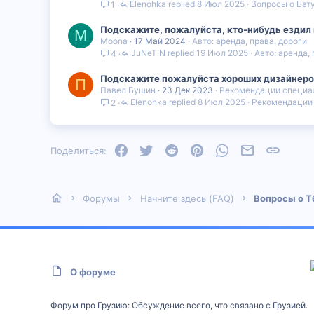
Elenohka
8 Июл 2025
Вопросы о Бат
1
Подскажите, пожалуйста, кто-нибудь ездил н
M
Moona
17 Май 2024
Авто: аренда, права, дороги
JuNeTiN
19 Июл 2025
Авто: аренда,
4
Подскажите пожалуйста хороших дизайнеро
П
Павел Бушин
23 Дек 2023
Рекомендации специа
Elenohka
8 Июл 2025
Рекомендации
2
Facebook
Twitter
Reddit
Pinterest
WhatsApp
Электронная
Ссылка
Поделиться:
Форумы
Начните здесь (FAQ)
Вопросы о Т
О форуме
Форум про Грузию: Обсуждение всего, что связано с Грузией.