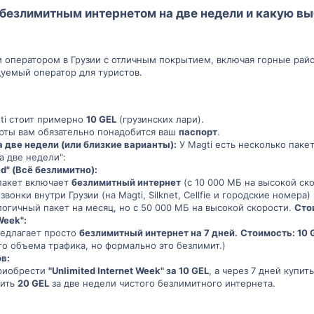
безлимитным интернетом на две недели и какую в
м оператором в Грузии с отличным покрытием, включая горные рай
уемый оператор для туристов.
ti стоит примерно
10 GEL
(грузинских лари).
арты вам обязательно понадобится ваш
паспорт
.
 две недели (или близкие варианты):
У Magti есть несколько паке
а две недели":
ed" (Всё безлимитно):
пакет включает
безлимитный интернет
(с 10 000 МБ на высокой ско
вонки внутри Грузии (на Magti, Silknet, Cellfie и городские номер
огичный пакет на месяц, но с 50 000 МБ на высокой скорости.
Сто
Week":
редлагает просто
безлимитный интернет на 7 дней.
Стоимость: 10 
о объема трафика, но формально это безлимит.)
в:
риобрести
"Unlimited Internet Week" за 10 GEL
, а через 7 дней купи
оить
20 GEL
за две недели чистого безлимитного интернета.