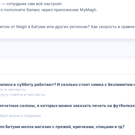
 — сотрудник сам всё настроит.
о пополните баланс через приложение MyMagti.
итом от Magti в Батуми или других регионах? Как скорость в сравн
илиси в субботу работают? И сколько стоит симка с безлимитом 
ты и чек‑листы
лугу: советы и чек‑листы
печатные салоны, в которых можно заказать печать на футболках
браз жизни и традиции
ло Батуми молла магазин с пряжей, крючками, спицами и тд?