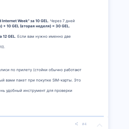
d Internet Week" за 10 GEL
. Через 7 дней
я) + 10 GEL (вторая неделя) = 30 GEL.
за 12 GEL
. Если вам нужно именно две
i).
илиси по прилету (стойки обычно работают
ый вами пакет при покупке SIM-карты. Это
ень удобный инструмент для проверки
П
#4