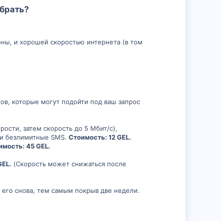
о
ыбрать?
ы
л
й
оны, и хорошей скоростью интернета (в том
о
г
с
о
л
о
тов, которые могут подойти под ваш запрос
с
рости, затем скорость до 5 Мбит/с),
а) и безлимитные SMS.
Стоимость: 12 GEL.
имость: 45 GEL.
GEL.
(Скорость может снижаться после
ть его снова, тем самым покрыв две недели.