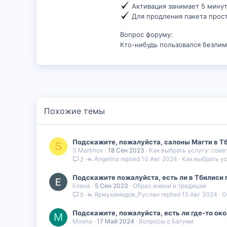
Активация занимает 5 минут
Для продления пакета прост
Вопрос форуму:
Кто-нибудь пользовался безлим
Похожие темы
Подскажите, пожалуйста, салоны Магти в Тб
S
S Martinov
18 Сен 2023
Как выбрать услугу: сове
Angelina
10 Авг 2024
Как выбрать ус
2
Подскажите пожалуйста, есть ли в Тбилиси 
Елена
5 Сен 2023
Образ жизни и традиции
Ярмухамедов_Руслан
15 Авг 2024
О
5
Подскажите, пожалуйста, есть ли где-то око
M
Moona
17 Май 2024
Вопросы о Батуми