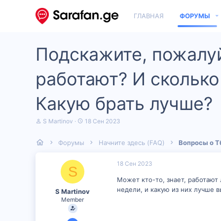
ГЛАВНАЯ
ФОРУМЫ
Подскажите, пожалуй
работают? И сколько
Какую брать лучше?
А
Д
S Martinov
18 Сен 2023
в
а
т
т
Форумы
Начните здесь (FAQ)
Вопросы о Т
о
а
р
н
т
а
18 Сен 2023
S
е
ч
м
а
Может кто-то, знает, работают
ы
л
недели, и какую из них лучше 
S Martinov
а
Member
6 Сен 2023