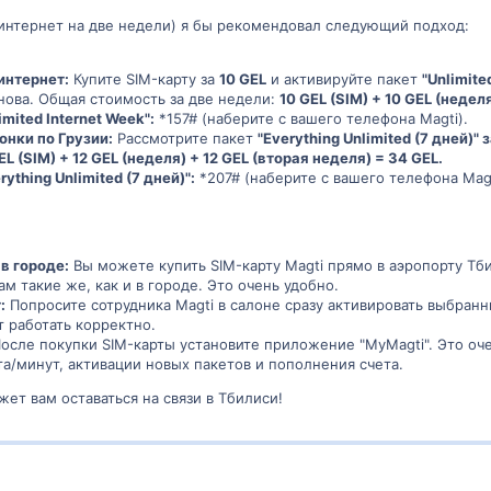
интернет на две недели) я бы рекомендовал следующий подход:
интернет:
Купите SIM-карту за
10 GEL
и активируйте пакет
"Unlimite
нова. Общая стоимость за две недели:
10 GEL (SIM) + 10 GEL (недел
mited Internet Week":
*157# (наберите с вашего телефона Magti).
онки по Грузии:
Рассмотрите пакет
"Everything Unlimited (7 дней)" 
EL (SIM) + 12 GEL (неделя) + 12 GEL (вторая неделя) = 34 GEL.
ything Unlimited (7 дней)":
*207# (наберите с вашего телефона Magt
в городе:
Вы можете купить SIM-карту Magti прямо в аэропорту Тб
ам такие же, как и в городе. Это очень удобно.
:
Попросите сотрудника Magti в салоне сразу активировать выбранн
т работать корректно.
осле покупки SIM-карты установите приложение "MyMagti". Это оч
та/минут, активации новых пакетов и пополнения счета.
ет вам оставаться на связи в Тбилиси!