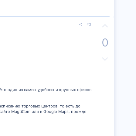
й
в
г
н
П
о
ы
#3
о
л
й
0
з
о
г
и
Н
с
о
т
е
л
и
г
о
в
а
с
 Это один из самых удобных и крупных офисов
н
т
 расписанию торговых центров, то есть до
ы
и
сайте MagtiCom или в Google Maps, прежде
й
в
г
н