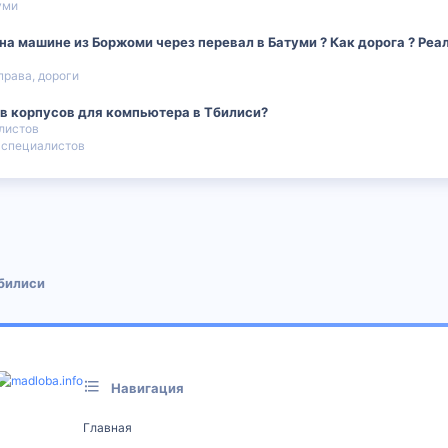
уми
а машине из Боржоми через перевал в Батуми ? Как дорога ? Реал
 права, дороги
в корпусов для компьютера в Тбилиси?
листов
 специалистов
 почта
билиси
Навигация
Главная