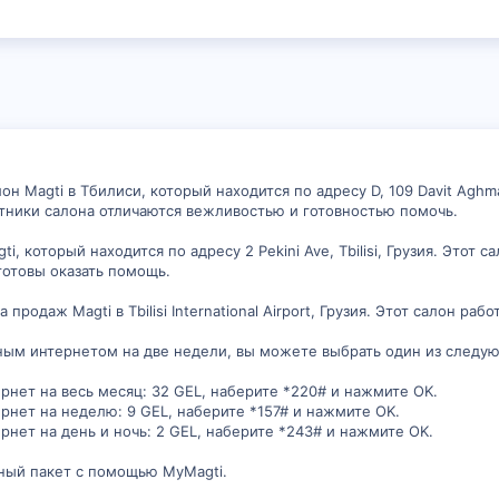
 Magti в Тбилиси, который находится по адресу D, 109 Davit Aghmash
ботники салона отличаются вежливостью и готовностью помочь.
i, который находится по адресу 2 Pekini Ave, Tbilisi, Грузия. Этот с
готовы оказать помощь.
 продаж Magti в Tbilisi International Airport, Грузия. Этот салон ра
ным интернетом на две недели, вы можете выбрать один из следу
нет на весь месяц: 32 GEL, наберите *220# и нажмите OK.
нет на неделю: 9 GEL, наберите *157# и нажмите OK.
нет на день и ночь: 2 GEL, наберите *243# и нажмите OK.
ный пакет с помощью MyMagti.