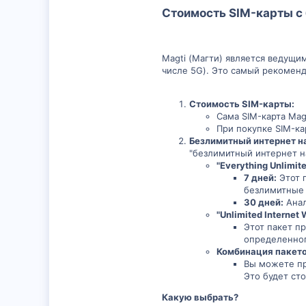
Стоимость SIM-карты с 
Magti (Магти) является ведущи
числе 5G). Это самый рекоменд
Стоимость SIM-карты:
Сама SIM-карта Mag
При покупке SIM-к
Безлимитный интернет на
"безлимитный интернет н
"Everything Unlimit
7 дней:
Этот 
безлимитные з
30 дней:
Анал
"Unlimited Internet 
Этот пакет п
определенног
Комбинация пакето
Вы можете п
Это будет ст
Какую выбрать?