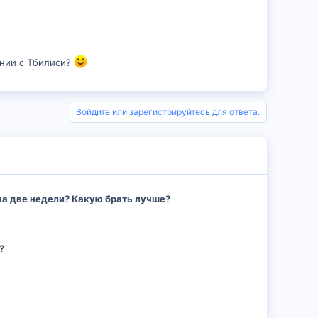
о
г
с
о
л
ении с Тбилиси?
о
с
Войдите или зарегистрируйтесь для ответа.
на две недели? Какую брать лучше?
?