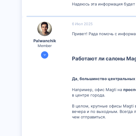
Надеюсь эта информация будет
6 Июл 2025
Привет! Рада помочь с информа
Palwanchik
Member
5 Июл 2025
Работают ли салоны Mag
299
0
16
Да, большинство центральных 
29
Например, офис Magti на
просп
в центре города.
В целом, крупные офисы Magti в 
вечера и по выходным. Всегда 
чем отправиться.