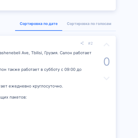
Сортировка по дате
Сортировка по голосам
П
#2
о
enebeli Ave, Tbilisi, Грузия. Салон работает
0
з
алон также работает в субботу с 09:00 до
и
Н
т
е
ботает ежедневно круглосуточно.
и
г
ющих пакетов:
в
а
н
т
ы
и