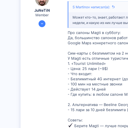
S Martinov написал(а):
JuNeTiN
Member
Может кто-то, знает, работают 
17 Июл 2025
недели, и какую из них лучше 
316
Про салоны Magti в субботу:
0
Да, большинство салонов работа
Google Maps конкретного салон
16
Сим-карты с безлимитом на 2 н
У Magti есть отличные туристич
1. «Tourist Unlimited»
- Цена: 25 лари (~9$)
- Что входит:
- Безлимитный 4G интернет (до
- 100 мин на местные звонки
- Действует 14 дней
- Где купить: в любом салоне Ma
2. Альтернатива — Beeline Georg
- 15 лари за 10 дней безлимита
Советы:
Берите Magti — лучше покрыт