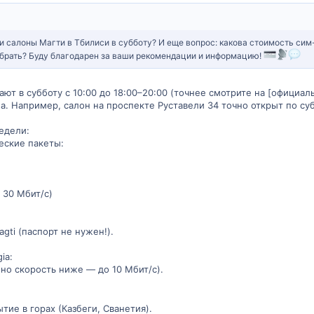
ли салоны Магти в Тбилиси в субботу? И еще вопрос: какова стоимость си
выбрать? Буду благодарен за ваши рекомендации и информацию!
ют в субботу с 10:00 до 18:00–20:00 (точнее смотрите на [официаль
а. Например, салон на проспекте Руставели 34 точно открыт по су
едели:
еские пакеты:
 30 Мбит/с)
gti (паспорт не нужен!).
ia:
 (но скорость ниже — до 10 Мбит/с).
ие в горах (Казбеги, Сванетия).