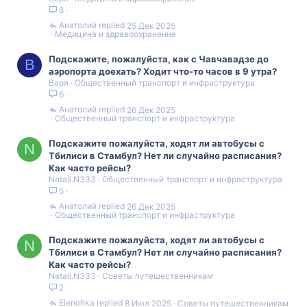
8
Анатолий
25 Дек 2025
Медицина и здравоохранение
Подскажите, пожалуйста, как с Чавчавадзе до
В
аэропорта доехать? Ходит что-то часов в 9 утра?
Варя
Общественный транспорт и инфраструктура
6
Анатолий
26 Дек 2025
Общественный транспорт и инфраструктура
Подскажите пожалуйста, ходят ли автобусы с
N
Тбилиси в Стамбул? Нет ли случайно расписания?
Как часто рейсы?
Natali.N333
Общественный транспорт и инфраструктура
5
Анатолий
26 Дек 2025
Общественный транспорт и инфраструктура
Подскажите пожалуйста, ходят ли автобусы с
N
Тбилиси в Стамбул? Нет ли случайно расписания?
Как часто рейсы?
Natali.N333
Советы путешественникам
2
Elenohka
8 Июл 2025
Советы путешественникам