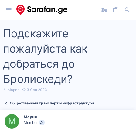
Подскажите
пожалуйста как
добраться до
Бролискеди?
А
Д
Мария
3 Сен 2023
в
а
т
т
Общественный транспорт и инфраструктура
о
а
р
н
т
а
Мария
е
ч
М
Member
м
а
ы
л
а