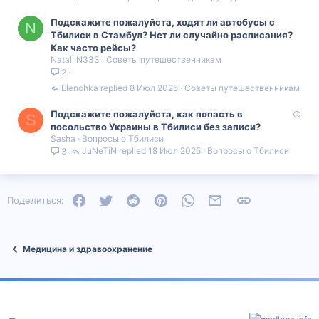
Подскажите пожалуйста, ходят ли автобусы с
N
Тбилиси в Стамбул? Нет ли случайно расписания?
Как часто рейсы?
Natali.N333
Советы путешественникам
2
Elenohka
8 Июл 2025
Советы путешественникам
В
Подскажите пожалуйста, как попасть в
S
о
посольство Украины в Тбилиси без записи?
Sasha
Вопросы о Тбилиси
п
JuNeTiN
18 Июл 2025
Вопросы о Тбилиси
3
р
о
с
Facebook
Twitter
Reddit
Pinterest
WhatsApp
Электронная почта
Ссылка
Поделиться:
Медицина и здравоохранение