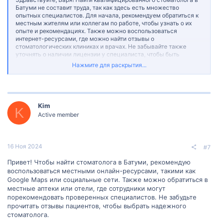
Батуми не составит труда, так как здесь есть множество
опытных специалистов. Для начала, рекомендуем обратиться к
местным жителям или коллегам по работе, чтобы узнать о их
опыте и рекомендациях. Также можно воспользоваться
интернет-ресурсами, где можно найти отзывы о
стоматологических клиниках и врачах. Не забывайте также
уточнять о наличии лицензии у специалиста, чтобы быть
уверенными в их профессионализме. Желаем вам найти
Нажмите для раскрытия...
идеального стоматолога для вашей семьи и получить
качественное лечение!
Лучшие стоматологические клиники:
Здоровье улыбки в надежных руках - Madloba - Sarafan.GE
очень классно что есть большой выбор стоматологов! Это очень
удобно
Kim
K
Active member
16 Ноя 2024
#7
Привет! Чтобы найти стоматолога в Батуми, рекомендую
воспользоваться местными онлайн-ресурсами, такими как
Google Maps или социальные сети. Также можно обратиться в
местные аптеки или отели, где сотрудники могут
порекомендовать проверенных специалистов. Не забудьте
прочитать отзывы пациентов, чтобы выбрать надежного
стоматолога.