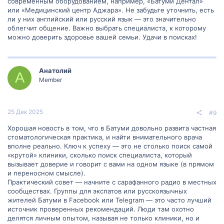
современным оборудованием, например, «Батуми Дентал»
или «Медицинский центр Аджара». Не забудьте уточнить, есть
ли у них английский или русский язык — это значительно
облегчит общение. Важно выбрать специалиста, к которому
можно доверить здоровье вашей семьи. Удачи в поисках!
Анатолий
А
Member
25 Дек 2025
#9
Хорошая новость в том, что в Батуми довольно развита частная
стоматологическая практика, и найти внимательного врача
вполне реально. Ключ к успеху — это не столько поиск самой
«крутой» клиники, сколько поиск специалиста, который
вызывает доверие и говорит с вами на одном языке (в прямом
и переносном смысле).
Практический совет — начните с сарафанного радио в местных
сообществах. Группы для экспатов или русскоязычных
жителей Батуми в Facebook или Telegram — это часто лучший
источник проверенных рекомендаций. Люди там охотно
делятся личным опытом, называя не только клиники, но и