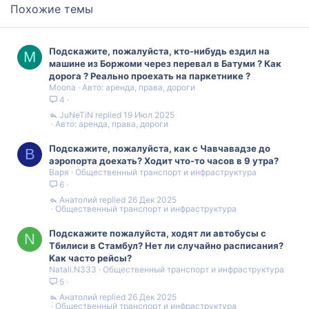
Похожие темы
Подскажите, пожалуйста, кто-нибудь ездил на
M
машине из Боржоми через перевал в Батуми ? Как
дорога ? Реально проехать на паркетнике ?
Moona
Авто: аренда, права, дороги
4
JuNeTiN
19 Июл 2025
Авто: аренда, права, дороги
Подскажите, пожалуйста, как с Чавчавадзе до
В
аэропорта доехать? Ходит что-то часов в 9 утра?
Варя
Общественный транспорт и инфраструктура
6
Анатолий
26 Дек 2025
Общественный транспорт и инфраструктура
Подскажите пожалуйста, ходят ли автобусы с
N
Тбилиси в Стамбул? Нет ли случайно расписания?
Как часто рейсы?
Natali.N333
Общественный транспорт и инфраструктура
5
Анатолий
26 Дек 2025
Общественный транспорт и инфраструктура