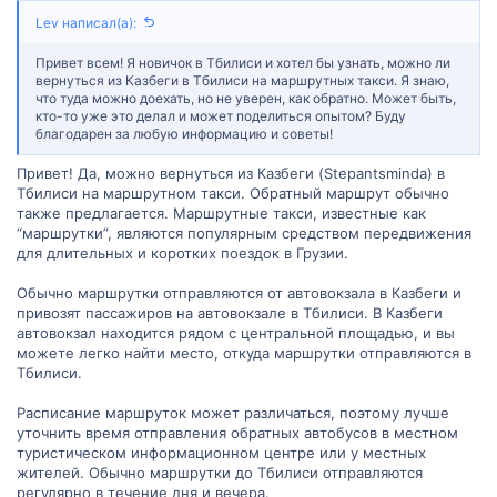
Lev написал(а):
Привет всем! Я новичок в Тбилиси и хотел бы узнать, можно ли
вернуться из Казбеги в Тбилиси на маршрутных такси. Я знаю,
что туда можно доехать, но не уверен, как обратно. Может быть,
кто-то уже это делал и может поделиться опытом? Буду
благодарен за любую информацию и советы!
Привет! Да, можно вернуться из Казбеги (Stepantsminda) в
Тбилиси на маршрутном такси. Обратный маршрут обычно
также предлагается. Маршрутные такси, известные как
“маршрутки”, являются популярным средством передвижения
для длительных и коротких поездок в Грузии.
Обычно маршрутки отправляются от автовокзала в Казбеги и
привозят пассажиров на автовокзале в Тбилиси. В Казбеги
автовокзал находится рядом с центральной площадью, и вы
можете легко найти место, откуда маршрутки отправляются в
Тбилиси.
Расписание маршруток может различаться, поэтому лучше
уточнить время отправления обратных автобусов в местном
туристическом информационном центре или у местных
жителей. Обычно маршрутки до Тбилиси отправляются
регулярно в течение дня и вечера.