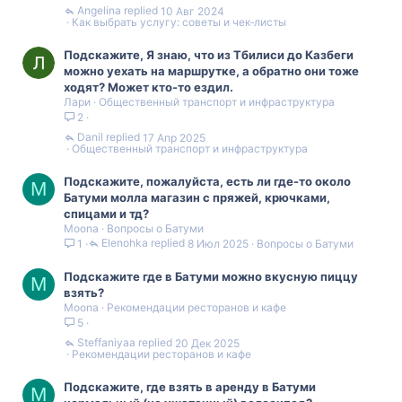
Angelina
10 Авг 2024
Как выбрать услугу: советы и чек‑листы
Подскажите, Я знаю, что из Тбилиси до Казбеги
можно уехать на маршрутке, а обратно они тоже
ходят? Может кто-то ездил.
Лари
Общественный транспорт и инфраструктура
2
Danil
17 Апр 2025
Общественный транспорт и инфраструктура
Подскажите, пожалуйста, есть ли где-то около
M
Батуми молла магазин с пряжей, крючками,
спицами и тд?
Moona
Вопросы о Батуми
Elenohka
8 Июл 2025
Вопросы о Батуми
1
Подскажите где в Батуми можно вкусную пиццу
M
взять?
Moona
Рекомендации ресторанов и кафе
5
Steffaniyaa
20 Дек 2025
Рекомендации ресторанов и кафе
Подскажите, где взять в аренду в Батуми
M