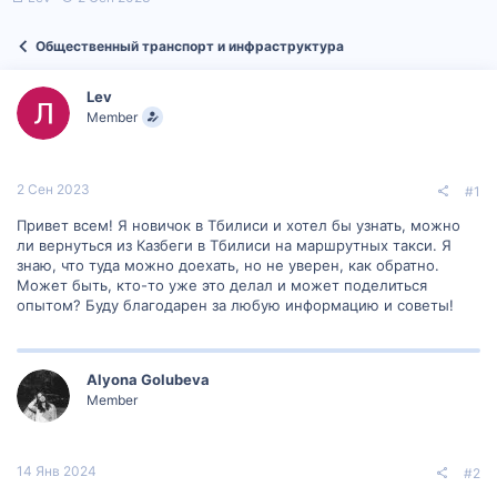
в
а
т
т
Общественный транспорт и инфраструктура
о
а
р
н
т
а
Lev
е
ч
Member
м
а
ы
л
а
2 Сен 2023
#1
Привет всем! Я новичок в Тбилиси и хотел бы узнать, можно
ли вернуться из Казбеги в Тбилиси на маршрутных такси. Я
знаю, что туда можно доехать, но не уверен, как обратно.
Может быть, кто-то уже это делал и может поделиться
опытом? Буду благодарен за любую информацию и советы!
Alyona Golubeva
Member
14 Янв 2024
#2