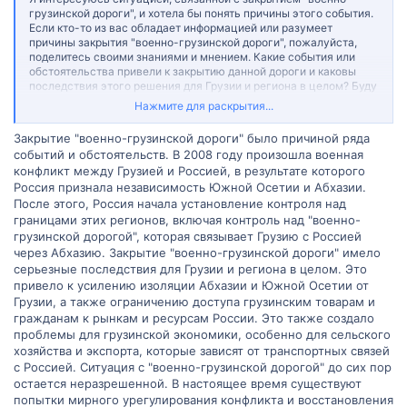
грузинской дороги", и хотела бы понять причины этого события.
Если кто-то из вас обладает информацией или разумеет
причины закрытия "военно-грузинской дороги", пожалуйста,
поделитесь своими знаниями и мнением. Какие события или
обстоятельства привели к закрытию данной дороги и каковы
последствия этого решения для Грузии и региона в целом? Буду
благодарна за любую информацию и советы, которые помогут
Нажмите для раскрытия...
мне лучше понять ситуацию вокруг "военно-грузинской дороги".
Спасибо заранее за вашу помощь и участие в обсуждении!
Закрытие "военно-грузинской дороги" было причиной ряда
событий и обстоятельств. В 2008 году произошла военная
конфликт между Грузией и Россией, в результате которого
Россия признала независимость Южной Осетии и Абхазии.
После этого, Россия начала установление контроля над
границами этих регионов, включая контроль над "военно-
грузинской дорогой", которая связывает Грузию с Россией
через Абхазию. Закрытие "военно-грузинской дороги" имело
серьезные последствия для Грузии и региона в целом. Это
привело к усилению изоляции Абхазии и Южной Осетии от
Грузии, а также ограничению доступа грузинским товарам и
гражданам к рынкам и ресурсам России. Это также создало
проблемы для грузинской экономики, особенно для сельского
хозяйства и экспорта, которые зависят от транспортных связей
с Россией. Ситуация с "военно-грузинской дорогой" до сих пор
остается неразрешенной. В настоящее время существуют
попытки мирного урегулирования конфликта и восстановления