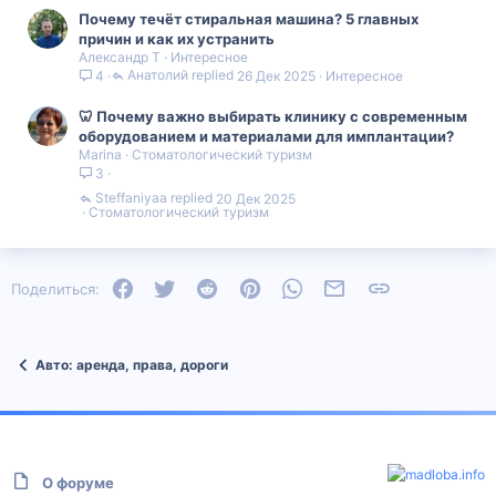
Почему течёт стиральная машина? 5 главных
причин и как их устранить
Александр Т
Интересное
Анатолий
26 Дек 2025
Интересное
4
🦷 Почему важно выбирать клинику с современным
оборудованием и материалами для имплантации?
Marina
Стоматологический туризм
3
Steffaniyaa
20 Дек 2025
Стоматологический туризм
Facebook
Twitter
Reddit
Pinterest
WhatsApp
Электронная почта
Ссылка
Поделиться:
Авто: аренда, права, дороги
О форуме