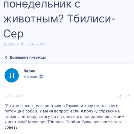
понедельник с
животным? Тбилиси-
Сер
А
Д
Ларик
3 Сен 2023
в
а
т
т
Домашние питомцы
о
а
р
н
т
а
Ларик
е
ч
Member
м
а
ы
л
а
3 Сен 2023
#1
"Я готовлюсь к путешествию в Грузию и хочу взять своего
питомца с собой. У меня вопрос: если я получу справку на
выезд в пятницу, смогу ли я вылететь в понедельник с моим
животным? Маршрут Тбилиси-Сербия. Буду признателен за
советы!"