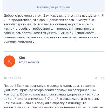
В некоторых случаях справка может быть действительной в
Нажмите для раскрытия...
течение определенного периода времени после выдачи
(например, 72 часа или 5 дней), но это может зависеть от правил
Доброго времени суток! Вау, как важно уточнять все детали! Я
конкретной страны и авиакомпании.
и не представлял, что сроки действия справки могут быть
такими строгими. Но вот что меня интересует: а есть ли
Таким образом, я рекомендую вам:
какие-то особые требования для перевозки животного в
салоне самолета? Хочется узнать, нужно ли использовать
Связаться с авиакомпанией
: Уточните правила и
специальные переноски или есть какие-то ограничения по
требования авиакомпании, с которой вы планируете
размеру животного!
лететь, относительно срока действия справки и
возможности вылета в понедельник после получения
справки в пятницу.
Связаться с ветеринарным врачом
: Поговорите с вашим
Kim
ветеринарным врачом о том, насколько долго будет
K
Active member
действительна справка и возможность вылета в
понедельник. Они могут дать вам конкретную
информацию и рекомендации в соответствии с вашей
ситуацией.
16 Ноя 2024
Планировать заранее
: Помните, что планирование
#6
заранее поможет избежать ненужных проблем и стресса
Привет! Если вы планируете выезд с питомцем, то важно
при подготовке к путешествию с вашим питомцем.
учитывать правила оформления справки на ветеринарный
контроль. Обычно справка о состоянии здоровья животного
действительна в течение 3-7 дней, в зависимости от страны
назначения. Если вы получите справку в пятницу, то
теоретически сможете вылететь в понедельник, если каждая