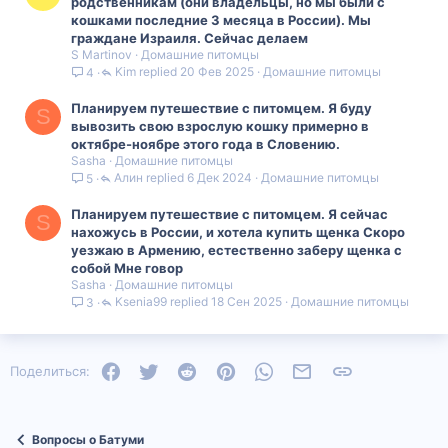
родственникам (они владельцы, но мы были с
кошками последние 3 месяца в России). Мы
граждане Израиля. Сейчас делаем
S Martinov
Домашние питомцы
Kim
20 Фев 2025
Домашние питомцы
4
Планируем путешествие с питомцем. Я буду
S
вывозить свою взрослую кошку примерно в
октябре-ноябре этого года в Словению.
Sasha
Домашние питомцы
Алин
6 Дек 2024
Домашние питомцы
5
Планируем путешествие с питомцем. Я сейчас
S
нахожусь в России, и хотела купить щенка Скоро
уезжаю в Армению, естественно заберу щенка с
собой Мне говор
Sasha
Домашние питомцы
Ksenia99
18 Сен 2025
Домашние питомцы
3
Facebook
Twitter
Reddit
Pinterest
WhatsApp
Электронная почта
Ссылка
Поделиться:
Вопросы о Батуми