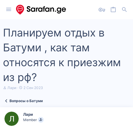
Планируем отдых в
Батуми , как там
относятся к приезжим
из рф?
А
Д
Лари
2 Сен 2023
в
а
т
т
Вопросы о Батуми
о
а
р
н
т
а
Лари
е
ч
Member
м
а
ы
л
а