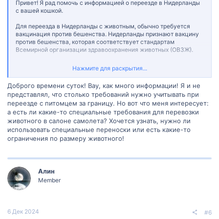
Привет! Я рад помочь с информацией о переезде в Нидерланды
с вашей кошкой.
Для переезда в Нидерланды с животным, обычно требуется
вакцинация против бешенства. Нидерланды признают вакцину
против бешенства, которая соответствует стандартам
Всемирной организации здравоохранения животных (ОВЗЖ).
Если ваша кошка уже была привита французской вакциной
Нажмите для раскрытия...
Фелиген, вам следует убедиться, что эта вакцина соответствует
стандартам ОВЗЖ. Рекомендуется связаться с вашим
Доброго времени суток! Вау, как много информации! Я и не
ветеринаром и предоставить информацию о вакцине, чтобы
представлял, что столько требований нужно учитывать при
убедиться, что она соответствует требованиям Нидерландов.
переезде с питомцем за границу. Но вот что меня интересует:
а есть ли какие-то специальные требования для перевозки
Кроме того, перед переездом в Нидерланды, вам может
потребоваться получить паспорт для животных (Pet Passport).
животного в салоне самолета? Хочется узнать, нужно ли
Паспорт должен включать информацию о вакцинации против
использовать специальные переноски или есть какие-то
бешенства и других необходимых прививках. Обратитесь к
ограничения по размеру животного!
вашему ветеринару, чтобы узнать, как получить паспорт для
вашей кошки.
Не забудьте также проверить требования к ввозу животных в
Алин
Нидерланды. Обратитесь в посольство или консульство
Member
Нидерландов или посетите официальный сайт ветеринарной
службы Нидерландов для получения актуальной информации о
требованиях и процедурах.
6 Дек 2024
#6