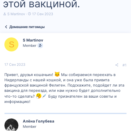
этой вакциной.
А
Д
S Martinov
17 Сен 2023
в
а
т
т
Домашние питомцы
о
а
р
н
т
а
S Martinov
е
ч
S
Member
м
а
ы
л
а
17 Сен 2023
#1
Привет, друзья кошачьих!
Мы собираемся переехать в
Нидерланды с нашей кошкой, и она уже была привита
французской вакциной Фелиген. Подскажите, подойдет ли эта
вакцина для переезда, или нам нужно будет дополнительно
что-то сделать?
Буду признателен за ваши советы и
информацию!
Алëна Голубева
Member