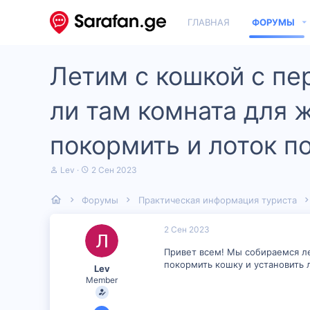
ГЛАВНАЯ
ФОРУМЫ
Летим с кошкой с пе
ли там комната для 
покормить и лоток п
А
Д
Lev
2 Сен 2023
в
а
т
т
Форумы
Практическая информация туриста
о
а
р
н
т
а
2 Сен 2023
е
ч
м
а
Привет всем! Мы собираемся ле
ы
л
покормить кошку и установить л
Lev
а
Member
2 Сен 2023