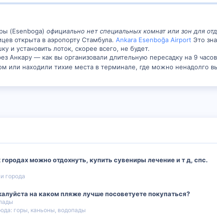
ары (Esenboga)
официально нет специальных комнат или зон для от
мцев открыта в аэропорту Стамбула.
Ankara Esenboğa Airport
Это зна
 и установить лоток, скорее всего, не будет.
ез Анкару — как вы организовали длительную пересадку на 9 часо
ом или находили тихие места в терминале, где можно ненадолго 
 городах можно отдохнуть, купить сувениры лечение и т д, спс.
и города
жалуйста на каком пляже лучше посоветуете покупаться?
опады
ода: горы, каньоны, водопады