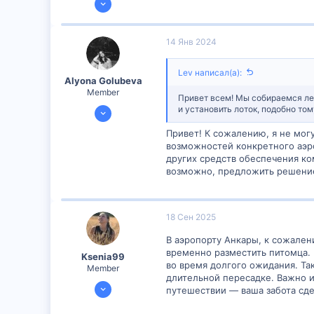
50
0
14 Янв 2024
6
Lev написал(а):
Alyona Golubeva
Member
Привет всем! Мы собираемся лет
11 Янв 2024
и установить лоток, подобно том
390
Привет! К сожалению, я не мог
15
возможностей конкретного аэро
других средств обеспечения ко
18
возможно, предложить решение 
18 Сен 2025
В аэропорту Анкары, к сожален
временно разместить питомца. 
Ksenia99
во время долгого ожидания. Т
Member
длительной пересадке. Важно и
17 Сен 2025
путешествии — ваша забота сд
305