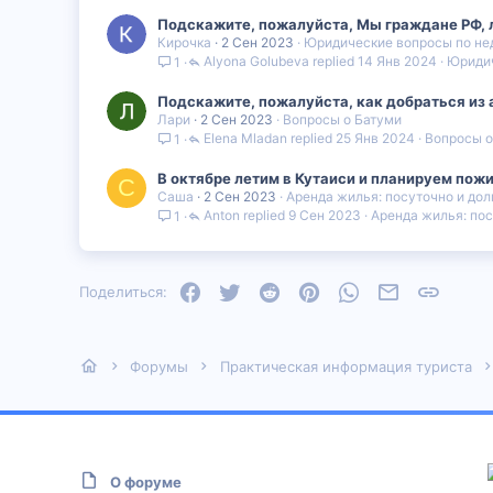
Подскажите, пожалуйста, Мы граждане РФ, л
Кирочка
2 Сен 2023
Юридические вопросы по н
Alyona Golubeva
14 Янв 2024
Юридич
1
Подскажите, пожалуйста, как добраться из а
Лари
2 Сен 2023
Вопросы о Батуми
Elena Mladan
25 Янв 2024
Вопросы о
1
В октябре летим в Кутаиси и планируем пож
С
Саша
2 Сен 2023
Аренда жилья: посуточно и до
Anton
9 Сен 2023
Аренда жилья: пос
1
Facebook
Twitter
Reddit
Pinterest
WhatsApp
Электронная
Ссылка
Поделиться:
Форумы
Практическая информация туриста
О форуме