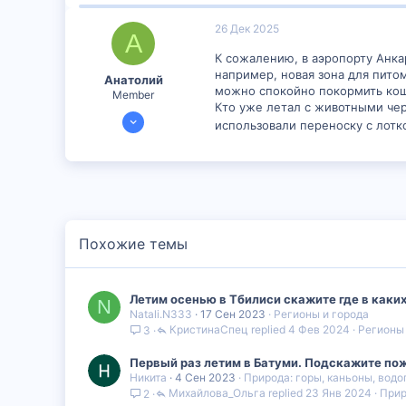
0
16
26 Дек 2025
А
27
К сожалению, в аэропорту Анк
например, новая зона для пито
Анатолий
можно спокойно покормить кошку
Member
Кто уже летал с животными чер
21 Дек 2025
использовали переноску с лотк
497
0
16
Похожие темы
Летим осенью в Тбилиси скажите где в каких
N
Natali.N333
17 Сен 2023
Регионы и города
КристинаСпец
4 Фев 2024
Регионы 
3
Первый раз летим в Батуми. Подскажите по
Никита
4 Сен 2023
Природа: горы, каньоны, вод
Михайлова_Ольга
23 Янв 2024
Прир
2