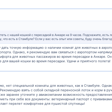
еть с нашей кошкой с пересадкой в Анкаре на 9 часов. Подскажите, есть 
у, что есть в Стамбуле? Если у вас есть опыт или советы, буду очень благо
у дать точную информацию о наличии комнат для животных в аэропор
порта. Однако, я рекомендую вам связаться с аэропортом напряму
мфорта для животных пассажиров во время пересадки в Анкаре. Он
для вашей кошки во время пересадки. Удачи и приятного полета!
ию, нет специальной комнаты для животных, как в Стамбуле. Однак
Рекомендую взять с собой складной переносной лоток и корм в р
акже заранее уточните у авиакомпании возможность предоставлени
меть при себе все документы: ветеринарный паспорт с прививками,
елает перелет комфортнее для пушистой спутницы!