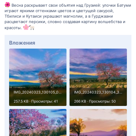
Весна раскрывает свои объятия над Грузией: улочки Батуми
играют яркими оттенками цветов и цветущей сакурой,
Тбилиси и Кутаиси украшают магнолии, а в Гурджаани
расцветают персики, словно создавая картину волшебства и
красоты.
Вложения
IMG_20240323_130105_034.jpg
IMG_20240323_130104_348.jpg
257.5 KB · Просмотры: 41
266 KB · Просмотры: 50