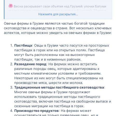
Весна раскрывает свои объятия над Грузией: улочки Батуми
играют яркими оттенками цветов и цветущей сакурой, Тбилиси
Нажмите для раскрытия...
и Кутаиси украшают магнолии, а в Гурджаани расцветают
персики, словно создавая картину волшебства и красоты.
Овечьи фермы в Грузии являются частью богатой традиции
скотоводства и овцеводства в стране. Вот несколько ключевых
аспектов, которые можно увидеть на овечьих фермах в Грузии:
Пастбища
: Овцы в Грузии часто пасутся на просторных
пастбищах в горах или на открытых полях. Пастбища
могут быть расположены как на высокогорных
пастбищах, так и в низменных районах.
Разведение пород
: На фермах можно встретить
различные породы овец, которые адаптированы к
местным климатическим условиям и требованиям.
Некоторые из них могут быть специализированы на
производстве мяса, шерсти или молока.
Традиционные методы пастбищного скотоводства
:
Многие овечьи фермы в Грузии продолжают
использовать традиционные методы пастбищного
скотоводства, включая пастбища на свободном выпасе и
сезонные миграции на пастбища в горах.
Производство продуктов
: На фермах может
осуществляться не только разведение овец, но и