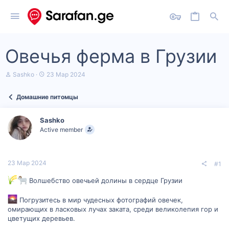
Овечья ферма в Грузии
А
Д
Sashko
23 Мар 2024
в
а
т
т
Домашние питомцы
о
а
р
н
т
а
Sashko
е
ч
Active member
м
а
ы
л
а
23 Мар 2024
#1
Волшебство овечьей долины в сердце Грузии
Погрузитесь в мир чудесных фотографий овечек,
омирающих в ласковых лучах заката, среди великолепия гор и
цветущих деревьев.