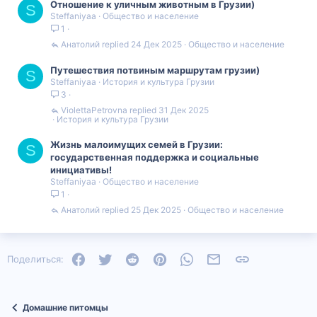
Отношение к уличным животным в Грузии)
S
Steffaniyaa
Общество и население
1
Анатолий
24 Дек 2025
Общество и население
Путешествия потвиным маршрутам грузии)
S
Steffaniyaa
История и культура Грузии
3
ViolettaPetrovna
31 Дек 2025
История и культура Грузии
Жизнь малоимущих семей в Грузии:
S
государственная поддержка и социальные
инициативы!
Steffaniyaa
Общество и население
1
Анатолий
25 Дек 2025
Общество и население
Facebook
Twitter
Reddit
Pinterest
WhatsApp
Электронная почта
Ссылка
Поделиться:
Домашние питомцы