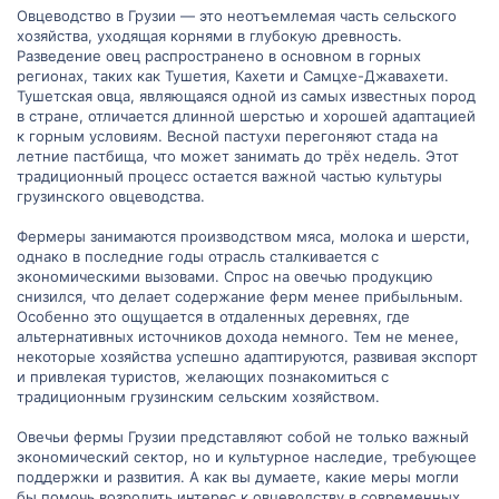
Овцеводство в Грузии — это неотъемлемая часть сельского
хозяйства, уходящая корнями в глубокую древность.
Разведение овец распространено в основном в горных
регионах, таких как Тушетия, Кахети и Самцхе-Джавахети.
Тушетская овца, являющаяся одной из самых известных пород
в стране, отличается длинной шерстью и хорошей адаптацией
к горным условиям. Весной пастухи перегоняют стада на
летние пастбища, что может занимать до трёх недель. Этот
традиционный процесс остается важной частью культуры
грузинского овцеводства.
Фермеры занимаются производством мяса, молока и шерсти,
однако в последние годы отрасль сталкивается с
экономическими вызовами. Спрос на овечью продукцию
снизился, что делает содержание ферм менее прибыльным.
Особенно это ощущается в отдаленных деревнях, где
альтернативных источников дохода немного. Тем не менее,
некоторые хозяйства успешно адаптируются, развивая экспорт
и привлекая туристов, желающих познакомиться с
традиционным грузинским сельским хозяйством.
Овечьи фермы Грузии представляют собой не только важный
экономический сектор, но и культурное наследие, требующее
поддержки и развития. А как вы думаете, какие меры могли
бы помочь возродить интерес к овцеводству в современных