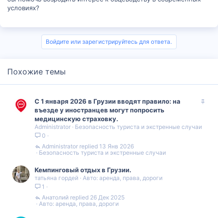
условиях?
Войдите или зарегистрируйтесь для ответа.
Похожие темы
З
С 1 января 2026 в Грузии вводят правило: на
а
въезде у иностранцев могут попросить
к
медицинскую страховку.
Administrator
Безопасность туриста и экстренные случаи
р
0
е
п
Administrator
13 Янв 2026
Безопасность туриста и экстренные случаи
л
е
Кемпинговый отдых в Грузии.
н
татьяна гордей
Авто: аренда, права, дороги
о
1
Анатолий
26 Дек 2025
Авто: аренда, права, дороги